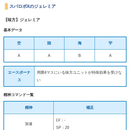
スパロボXのジェレミア
【味方】ジェレミア
基本データ
空
陸
海
宇
A
A
B
A
エースボーナ
周囲4マスにいる味方ユニットが特殊効果を受けな
ス
い
精神コマンド一覧
精神
補足
LV：-
加速
SP：20