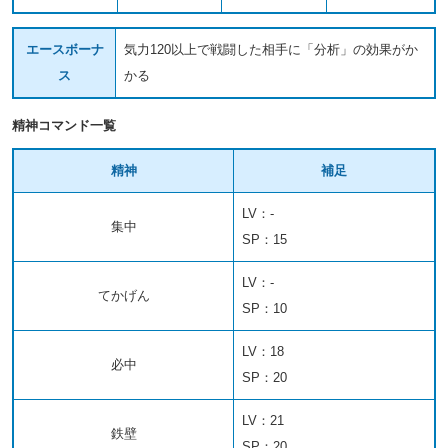
エースボーナ
気力120以上で戦闘した相手に「分析」の効果がか
ス
かる
精神コマンド一覧
精神
補足
LV：-
集中
SP：15
LV：-
てかげん
SP：10
LV：18
必中
SP：20
LV：21
鉄壁
SP：20