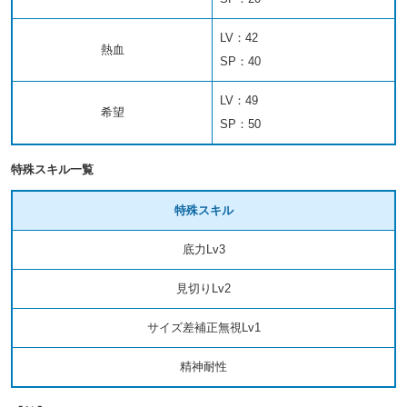
LV：42
熱血
SP：40
LV：49
希望
SP：50
特殊スキル一覧
特殊スキル
底力Lv3
見切りLv2
サイズ差補正無視Lv1
精神耐性