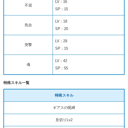
LV：16
不屈
SP：15
LV：18
気合
SP：20
LV：29
突撃
SP：15
LV：42
魂
SP：55
特殊スキル一覧
特殊スキル
ギアスの呪縛
見切りLv2