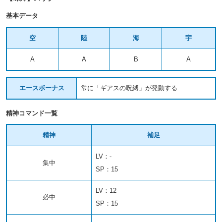
基本データ
空
陸
海
宇
A
A
B
A
エースボーナス
常に「ギアスの呪縛」が発動する
精神コマンド一覧
精神
補足
LV：-
集中
SP：15
LV：12
必中
SP：15