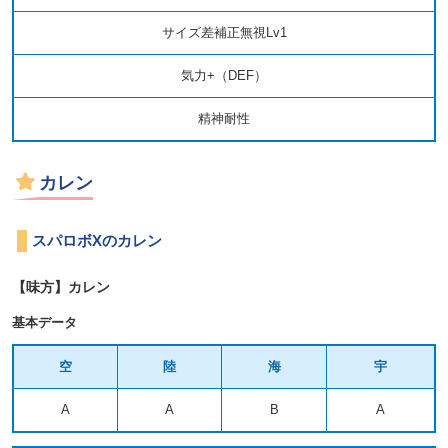
サイズ差補正無視Lv1
気力+（DEF）
精神耐性
カレン
スパロボXのカレン
【味方】カレン
基本データ
空
陸
海
宇
A
A
B
A