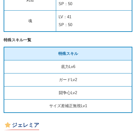
SP：50
LV：41
魂
SP：50
特殊スキル一覧
特殊スキル
底力Lv6
ガードLv2
闘争心Lv2
サイズ差補正無視Lv1
ジェレミア