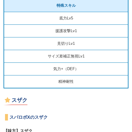
特殊スキル
底力Lv5
援護攻撃Lv1
見切りLv1
サイズ差補正無視Lv1
気力+（DEF）
精神耐性
スザク
スパロボXのスザク
【味方】スザク