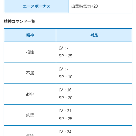
エースボーナス
出撃時気力+20
精神コマンド一覧
精神
補足
LV：-
根性
SP：25
LV：-
不屈
SP：10
LV：16
必中
SP：20
LV：31
鉄壁
SP：25
LV：34
気迫