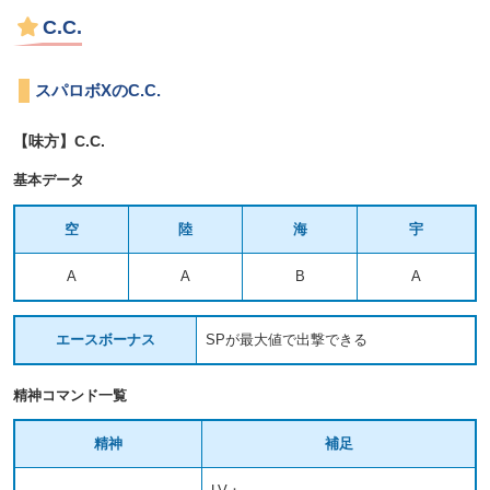
C.C.
スパロボXのC.C.
【味方】C.C.
基本データ
空
陸
海
宇
A
A
B
A
エースボーナス
SPが最大値で出撃できる
精神コマンド一覧
精神
補足