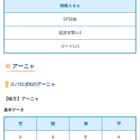
特殊スキル
SP回復
援護攻撃Lv1
ガードLv1
アーニャ
スパロボXのアーニャ
【味方】アーニャ
基本データ
空
陸
海
宇
A
A
B
A