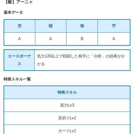
【敵】アーニャ
基本データ
空
陸
海
宇
A
A
B
A
エースボーナ
気力120以上で戦闘した相手に「分析」の効果がか
ス
かる
特殊スキル一覧
特殊スキル
底力Lv3
見切りLv2
ガードLv2