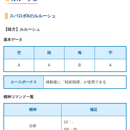
スパロボXのルルーシュ
【味方】ルルーシュ
基本データ
空
陸
海
宇
A
A
B
A
エースボーナス
移動後に「戦術指揮」が使用できる
精神コマンド一覧
精神
補足
LV：-
分析
SP：20