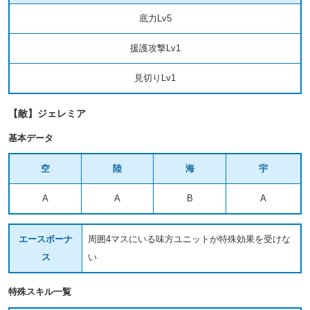
底力Lv5
援護攻撃Lv1
見切りLv1
【敵】ジェレミア
基本データ
空
陸
海
宇
A
A
B
A
エースボーナ
周囲4マスにいる味方ユニットが特殊効果を受けな
ス
い
特殊スキル一覧