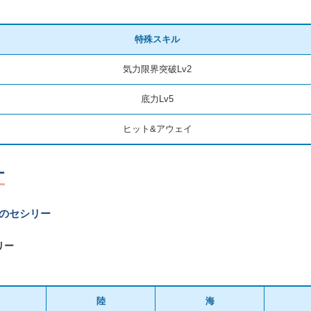
特殊スキル
気力限界突破Lv2
底力Lv5
ヒット&アウェイ
ー
Xのセシリー
リー
陸
海