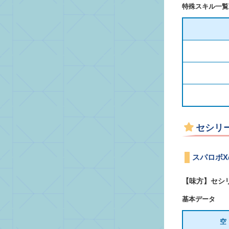
特殊スキル一覧
セシリ
スパロボ
【味方】セシ
基本データ
空