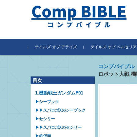
テイルズ オブ アライズ
テイルズ オブ ベルセリア
コンプバイブル
ロボット大戦 機
目次
1.機動戦士ガンダムF91
▶シーブック
▶▶スパロボXのシーブック
▶セシリー
▶▶スパロボXのセシリー
▶鉄仮面