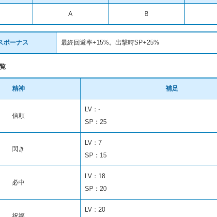
A
B
スボーナス
最終回避率+15%。出撃時SP+25%
覧
精神
補足
LV：-
信頼
SP：25
LV：7
閃き
SP：15
LV：18
必中
SP：20
LV：20
祝福