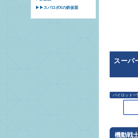
▶▶スパロボXの鉄仮面
スーパ
パイロット一
機動戦士