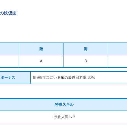
Xの鉄仮面
陸
海
A
B
スボーナス
周囲8マスにいる敵の最終回避率-30％
特殊スキル
強化人間Lv9