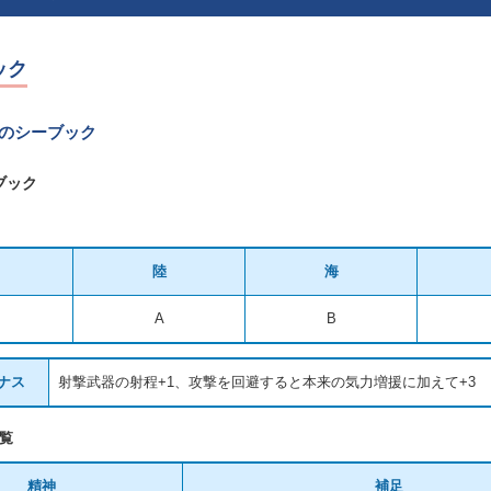
ック
Xのシーブック
ブック
陸
海
A
B
ナス
射撃武器の射程+1、攻撃を回避すると本来の気力増援に加えて+3
覧
精神
補足