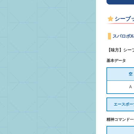
シーブ
スパロボ
【味方】シー
基本データ
空
A
エースボー
精神コマンド一