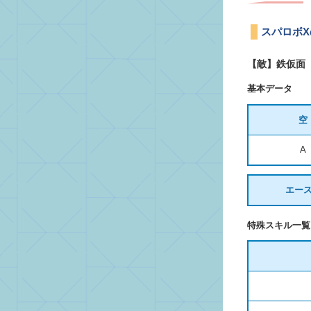
スパロボ
【敵】鉄仮面
基本データ
空
A
エー
特殊スキル一覧