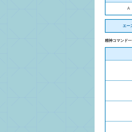
A
エー
精神コマンド一