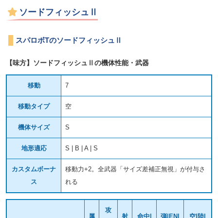
ソードフィッシュⅡ
スパロボTのソードフィッシュⅡ
【味方】ソードフィッシュⅡの機体性能・武器
移動
7
移動タイプ
空
機体サイズ
S
地形適応
S | B | A | S
カスタムボーナ
移動力+2。全武器「サイズ差補正無視」が付与さ
ス
れる
攻
属
射
命中|
弾|EN|
空|陸|