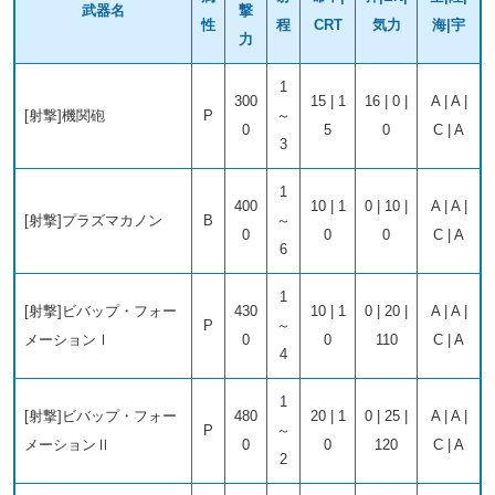
武器名
撃
性
程
CRT
気力
海|宇
力
1
300
15 | 1
16 | 0 |
A | A |
[射撃]機関砲
P
～
0
5
0
C | A
3
1
400
10 | 1
0 | 10 |
A | A |
[射撃]プラズマカノン
B
～
0
0
0
C | A
6
1
[射撃]ビバップ・フォー
430
10 | 1
0 | 20 |
A | A |
P
～
メーションⅠ
0
0
110
C | A
4
1
[射撃]ビバップ・フォー
480
20 | 1
0 | 25 |
A | A |
P
～
メーションⅡ
0
0
120
C | A
2