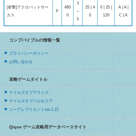
3
[射撃]アクロバットサー
480
25 | 4
0 | 25 |
A | A |
P
～
カス
0
0
120
C | A
5
コンプバイブルの情報一覧
プライバシーポリシー
お問い合わせ
攻略ゲームタイトル
テイルズオブアライズ
テイルズオブベルセリア
ニーアレプリカントver.1.22
Qiqoe ゲーム攻略用データベースサイト