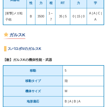
性
力
程
RT
力
宇
[射撃]メガ粒
1～
A | A | C |
B
3500
35 | 5
0 | 15 | 0
子砲
7
A
ガルスK
スパロボVのガルスK
【敵】ガルスKの機体性能・武器
移動
5
移動タイプ
陸
機体サイズ
M
地形適応
B | A | B | A