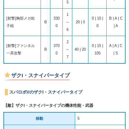
5
1
[射撃]胸部メガ粒
330
0 | 10 |
B | A | C
B
～
20 | 0
子砲
0
0
| A
6
2
[射撃]ファンネル
370
0 | 15 |
A | A | C
B
～
40 | 20
一斉攻撃
0
105
| S
7
ザクI・スナイパータイプ
スパロボVのザクI・スナイパータイプ
【敵】ザクI・スナイパータイプの機体性能・武器
移動
5