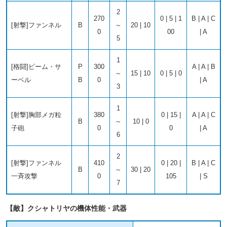
2
270
0 | 5 | 1
B | A | C
[射撃]ファンネル
B
～
20 | 10
0
00
| A
5
1
[格闘]ビーム・サ
P
300
A | A | B
～
15 | 10
0 | 5 | 0
ーベル
B
0
| A
3
1
[射撃]胸部メガ粒
380
0 | 15 |
A | A | C
B
～
10 | 0
子砲
0
0
| A
6
2
[射撃]ファンネル
410
0 | 20 |
B | A | C
B
～
30 | 20
一斉攻撃
0
105
| S
7
【敵】クシャトリヤの機体性能・武器