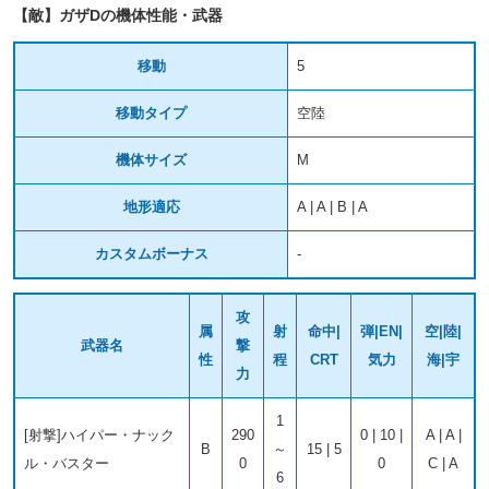
【敵】ガザDの機体性能・武器
移動
5
移動タイプ
空陸
機体サイズ
M
地形適応
A | A | B | A
カスタムボーナス
-
攻
属
射
命中|
弾|EN|
空|陸|
武器名
撃
性
程
CRT
気力
海|宇
力
1
[射撃]ハイパー・ナック
290
0 | 10 |
A | A |
B
～
15 | 5
ル・バスター
0
0
C | A
6