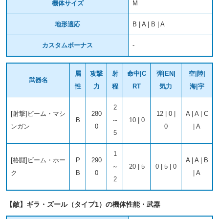
機体サイズ
M
地形適応
B | A | B | A
カスタムボーナス
-
属
攻撃
射
命中|C
弾|EN|
空|陸|
武器名
性
力
程
RT
気力
海|宇
2
[射撃]ビーム・マシ
280
12 | 0 |
A | A | C
B
～
10 | 0
ンガン
0
0
| A
5
1
[格闘]ビーム・ホー
P
290
A | A | B
～
20 | 5
0 | 5 | 0
ク
B
0
| A
2
【敵】ギラ・ズール（タイプ1）の機体性能・武器