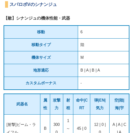
スパロボVのシナンジュ
【敵】シナンジュの機体性能・武器
移動
6
移動タイプ
陸
機体サイズ
M
地形適応
B | A | B | A
カスタムボーナス
-
属
攻撃
射
命中|C
弾|EN|
空|陸|
武器名
性
力
程
RT
気力
海|宇
1
[射撃]ビーム・ラ
300
12 | 0 |
A | A | C
B
～
45 | 0
イフル
0
0
| A