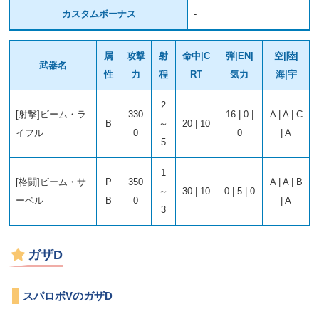
カスタムボーナス
-
属
攻撃
射
命中|C
弾|EN|
空|陸|
武器名
性
力
程
RT
気力
海|宇
2
[射撃]ビーム・ラ
330
16 | 0 |
A | A | C
B
～
20 | 10
イフル
0
0
| A
5
1
[格闘]ビーム・サ
P
350
A | A | B
～
30 | 10
0 | 5 | 0
ーベル
B
0
| A
3
ガザD
スパロボVのガザD