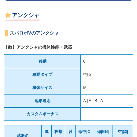
アンクシャ
スパロボVのアンクシャ
【敵】アンクシャの機体性能・武器
移動
6
移動タイプ
空陸
機体サイズ
M
地形適応
A | A | B | A
カスタムボーナス
-
属
攻撃
射
命中|C
弾|EN|
空|陸|
武器名