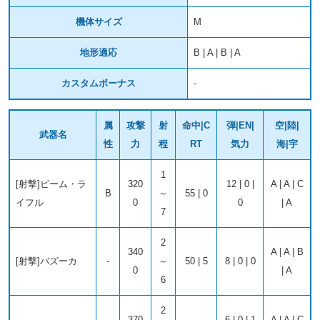
機体サイズ
M
地形適応
B | A | B | A
カスタムボーナス
-
属
攻撃
射
命中|C
弾|EN|
空|陸|
武器名
性
力
程
RT
気力
海|宇
1
[射撃]ビーム・ラ
320
12 | 0 |
A | A | C
B
～
55 | 0
イフル
0
0
| A
7
2
340
A | A | B
[射撃]バズーカ
-
～
50 | 5
8 | 0 | 0
0
| A
6
2
370
6 | 0 | 1
A | A | C