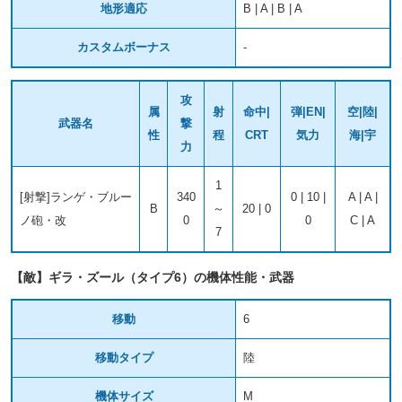
地形適応
B | A | B | A
カスタムボーナス
-
攻
属
射
命中|
弾|EN|
空|陸|
武器名
撃
性
程
CRT
気力
海|宇
力
1
[射撃]ランゲ・ブルー
340
0 | 10 |
A | A |
B
～
20 | 0
ノ砲・改
0
0
C | A
7
【敵】ギラ・ズール（タイプ6）の機体性能・武器
移動
6
移動タイプ
陸
機体サイズ
M