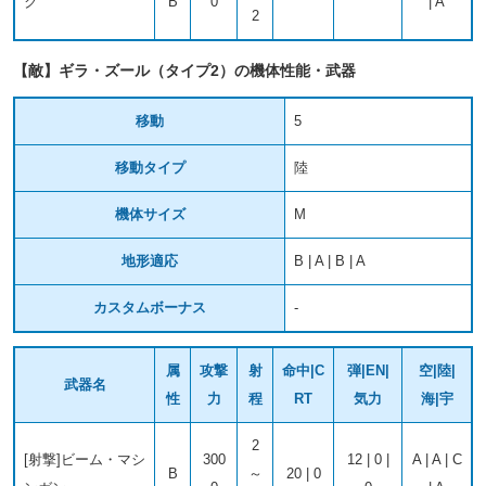
ク
B
0
| A
2
【敵】ギラ・ズール（タイプ2）の機体性能・武器
移動
5
移動タイプ
陸
機体サイズ
M
地形適応
B | A | B | A
カスタムボーナス
-
属
攻撃
射
命中|C
弾|EN|
空|陸|
武器名
性
力
程
RT
気力
海|宇
2
[射撃]ビーム・マシ
300
12 | 0 |
A | A | C
B
～
20 | 0