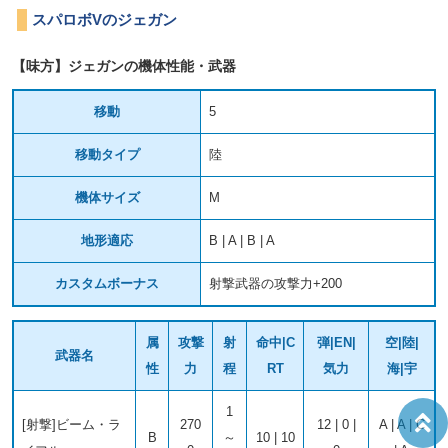
スパロボVのジェガン
【味方】ジェガンの機体性能・武器
移動
5
移動タイプ
陸
機体サイズ
M
地形適応
B | A | B | A
カスタムボーナス
射撃武器の攻撃力+200
属
攻撃
射
命中|C
弾|EN|
空|陸|
武器名
性
力
程
RT
気力
海|宇
1
[射撃]ビーム・ラ
270
12 | 0 |
A | A | C
B
～
10 | 10