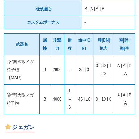
地形適応
B | A | A | B
カスタムボーナス
-
属
攻撃
射
命中|C
弾|EN|
空|陸|
武器名
性
力
程
RT
気力
海|宇
[射撃]拡散メガ
0 | 30 | 1
A | A | B
粒子砲
B
2900
-
25 | 0
20
| A
【MAP】
1
[射撃]大型メガ
A | A | B
B
4000
～
45 | 10
0 | 10 | 0
粒子砲
| A
8
ジェガン