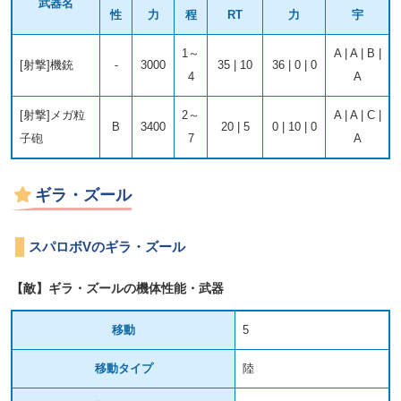
武器名
性
力
程
RT
力
宇
1～
A | A | B |
[射撃]機銃
-
3000
35 | 10
36 | 0 | 0
4
A
[射撃]メガ粒
2～
A | A | C |
B
3400
20 | 5
0 | 10 | 0
子砲
7
A
ギラ・ズール
スパロボVのギラ・ズール
【敵】ギラ・ズールの機体性能・武器
移動
5
移動タイプ
陸