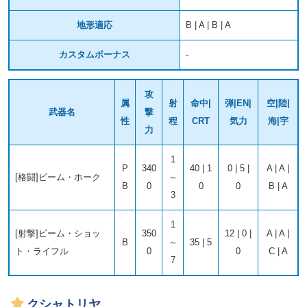
地形適応
B | A | B | A
カスタムボーナス
-
攻
属
射
命中|
弾|EN|
空|陸|
武器名
撃
性
程
CRT
気力
海|宇
力
1
P
340
40 | 1
0 | 5 |
A | A |
[格闘]ビーム・ホーク
～
B
0
0
0
B | A
3
1
[射撃]ビーム・ショッ
350
12 | 0 |
A | A |
B
～
35 | 5
ト・ライフル
0
0
C | A
7
クシャトリヤ