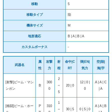
移動
5
移動タイプ
陸
機体サイズ
M
地形適応
B | A | B | A
カスタムボーナス
-
属
攻撃
射
命中|C
弾|EN|
空|陸|
武器名
性
力
程
RT
気力
海|宇
2
[射撃]ビーム・マシ
300
12 | 0 |
A | A | C
B
～
20 | 0
ンガン
0
0
| A
5
1
[格闘]ビーム・ホー
P
310
A | A | B
～
30 | 5
0 | 5 | 0