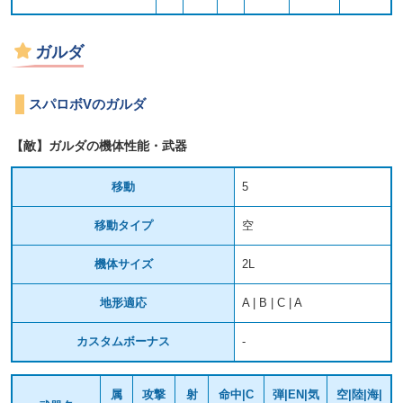
ガルダ
スパロボVのガルダ
【敵】ガルダの機体性能・武器
移動
5
移動タイプ
空
機体サイズ
2L
地形適応
A | B | C | A
カスタムボーナス
-
属
攻撃
射
命中|C
弾|EN|気
空|陸|海|