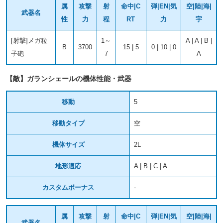
属
攻撃
射
命中|C
弾|EN|気
空|陸|海|
武器名
性
力
程
RT
力
宇
[射撃]メガ粒
1～
A | A | B |
B
3700
15 | 5
0 | 10 | 0
子砲
7
A
【敵】ガランシェールの機体性能・武器
移動
5
移動タイプ
空
機体サイズ
2L
地形適応
A | B | C | A
カスタムボーナス
-
属
攻撃
射
命中|C
弾|EN|気
空|陸|海|
武器名