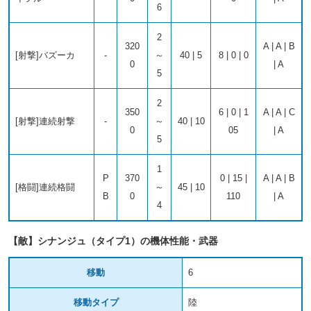
6
2
320
A | A | B
[射撃]バズーカ
-
～
40 | 5
8 | 0 | 0
0
| A
5
2
350
6 | 0 | 1
A | A | C
[射撃]連続射撃
-
～
40 | 10
0
05
| A
5
1
P
370
0 | 15 |
A | A | B
[格闘]連続格闘
～
45 | 10
B
0
110
| A
4
【敵】シナンジュ（タイプ1）の機体性能・武器
移動
6
移動タイプ
陸