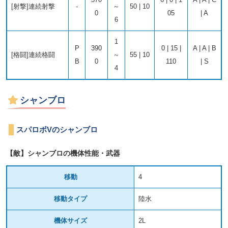
[射撃]連続射撃
-
～
50 | 10
0
05
| A
6
1
P
390
0 | 15 |
A | A | B
[格闘]連続格闘
～
55 | 10
B
0
110
| S
4
シャンブロ
スパロボVのシャンブロ
【敵】シャンブロの機体性能・武器
移動
4
移動タイプ
陸水
機体サイズ
2L