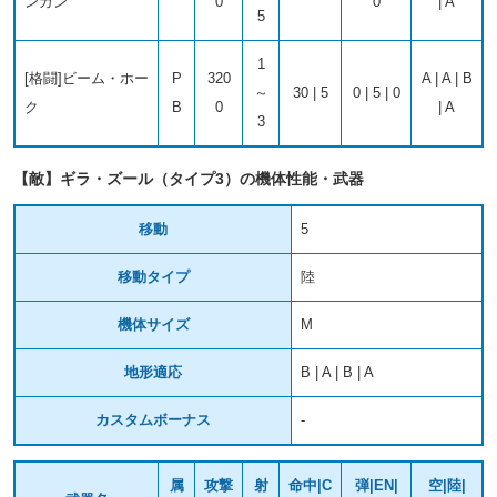
ンガン
0
0
| A
5
1
[格闘]ビーム・ホー
P
320
A | A | B
～
30 | 5
0 | 5 | 0
ク
B
0
| A
3
【敵】ギラ・ズール（タイプ3）の機体性能・武器
移動
5
移動タイプ
陸
機体サイズ
M
地形適応
B | A | B | A
カスタムボーナス
-
属
攻撃
射
命中|C
弾|EN|
空|陸|