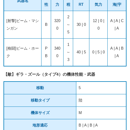
武器名
性
力
程
RT
気力
海|宇
2
[射撃]ビーム・マシ
320
12 | 0 |
A | A | C
B
～
30 | 0
ンガン
0
0
| A
5
1
[格闘]ビーム・ホー
P
340
A | A | B
～
40 | 5
0 | 5 | 0
ク
B
0
| A
3
【敵】ギラ・ズール（タイプ4）の機体性能・武器
移動
5
移動タイプ
陸
機体サイズ
M
地形適応
B | A | B | A