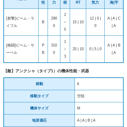
性
力
程
RT
気力
海|宇
2
[射撃]ビーム・ラ
290
12 | 0 |
A | A | C
B
～
15 | 10
イフル
0
0
| A
5
1
[格闘]ビーム・サ
P
310
A | A | B
～
25 | 10
0 | 5 | 0
ーベル
B
0
| A
3
【敵】アンクシャ（タイプ1）の機体性能・武器
移動
6
移動タイプ
空陸
機体サイズ
M
地形適応
A | A | B | A