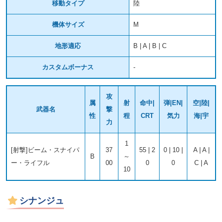
移動タイプ
陸
機体サイズ
M
地形適応
B | A | B | C
カスタムボーナス
-
攻
属
射
命中|
弾|EN|
空|陸|
武器名
撃
性
程
CRT
気力
海|宇
力
1
[射撃]ビーム・スナイパ
37
55 | 2
0 | 10 |
A | A |
B
～
ー・ライフル
00
0
0
C | A
10
シナンジュ