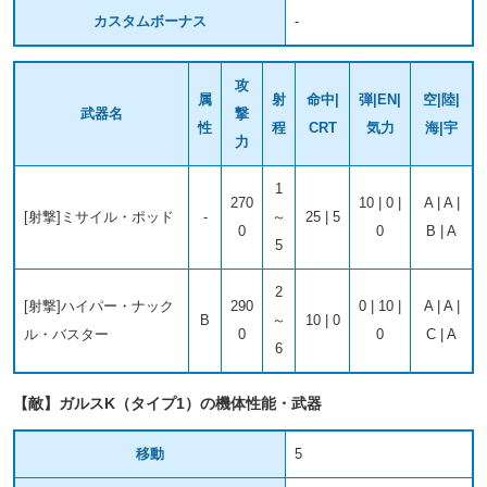
カスタムボーナス
-
攻
属
射
命中|
弾|EN|
空|陸|
武器名
撃
性
程
CRT
気力
海|宇
力
1
270
10 | 0 |
A | A |
[射撃]ミサイル・ポッド
-
～
25 | 5
0
0
B | A
5
2
[射撃]ハイパー・ナック
290
0 | 10 |
A | A |
B
～
10 | 0
ル・バスター
0
0
C | A
6
【敵】ガルスK（タイプ1）の機体性能・武器
移動
5