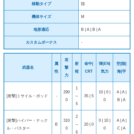
移動タイプ
陸
機体サイズ
M
地形適応
B | A | B | A
カスタムボーナス
-
攻
属
射
命中|
弾|EN|
空|陸|
武器名
撃
性
程
CRT
気力
海|宇
力
1
290
10 | 0 |
A | A |
[射撃]ミサイル・ポッド
-
～
35 | 5
0
0
B | A
5
2
[射撃]ハイパー・ナック
310
0 | 10 |
A | A |
B
～
20 | 0
ル・バスター
0
0
C | A
6