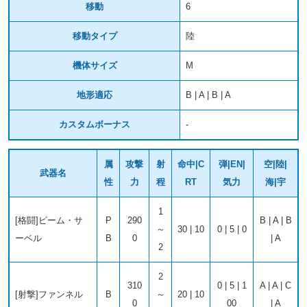
移動
6
移動タイプ
陸
機体サイズ
M
地形適応
B | A | B | A
カスタムボーナス
-
属
攻撃
射
命中|C
弾|EN|
空|陸|
武器名
性
力
程
RT
気力
海|宇
1
[格闘]ビーム・サ
P
290
B | A | B
～
30 | 10
0 | 5 | 0
ーベル
B
0
| A
2
2
310
0 | 5 | 1
A | A | C
[射撃]ファンネル
B
～
20 | 10
0
00
| A