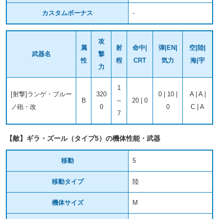
カスタムボーナス
-
攻
属
射
命中|
弾|EN|
空|陸|
武器名
撃
性
程
CRT
気力
海|宇
力
1
[射撃]ランゲ・ブルー
320
0 | 10 |
A | A |
B
～
20 | 0
ノ砲・改
0
0
C | A
7
【敵】ギラ・ズール（タイプ5）の機体性能・武器
移動
5
移動タイプ
陸
機体サイズ
M