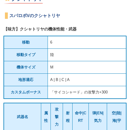
スパロボVのクシャトリヤ
【味方】クシャトリヤの機体性能・武器
移動
6
移動タイプ
陸
機体サイズ
M
地形適応
A | B | C | A
カスタムボーナス
「サイコシャード」の攻撃力+300
攻
属
射
命中|C
弾|EN|
空|陸|
武器名
撃
性
程
RT
気力
海|宇
力