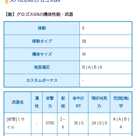
スパロボXのグロゴスG5
【敵】グロゴスG5の機体性能・武器
移動
6
移動タイプ
陸
機体サイズ
M
地形適応
B | A | B | A
カスタムボーナス
-
属
攻撃
射
命中|C
弾|EN|気
空|陸|海|
武器名
性
力
程
RT
力
宇
[射撃]ミサ
2～
A | A | B |
-
3700
35 | 5
24 | 0 | 0
イル
6
A