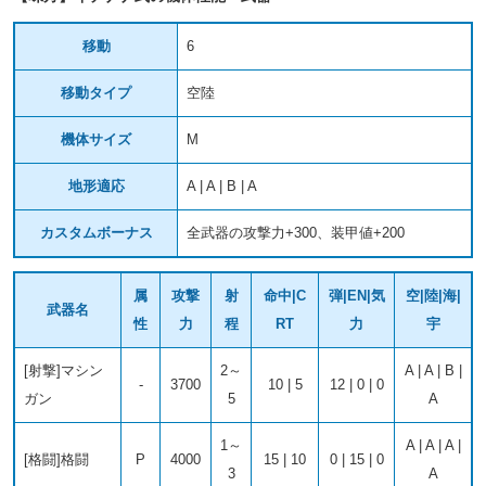
移動
6
移動タイプ
空陸
機体サイズ
M
地形適応
A | A | B | A
カスタムボーナス
全武器の攻撃力+300、装甲値+200
属
攻撃
射
命中|C
弾|EN|気
空|陸|海|
武器名
性
力
程
RT
力
宇
[射撃]マシン
2～
A | A | B |
-
3700
10 | 5
12 | 0 | 0
ガン
5
A
1～
A | A | A |
[格闘]格闘
P
4000
15 | 10
0 | 15 | 0
3
A