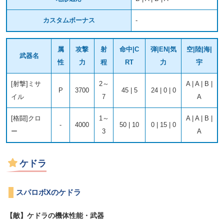
カスタムボーナス
-
属
攻撃
射
命中|C
弾|EN|気
空|陸|海|
武器名
性
力
程
RT
力
宇
[射撃]ミサ
2～
A | A | B |
P
3700
45 | 5
24 | 0 | 0
イル
7
A
[格闘]クロ
1～
A | A | B |
-
4000
50 | 10
0 | 15 | 0
ー
3
A
ケドラ
スパロボXのケドラ
【敵】ケドラの機体性能・武器