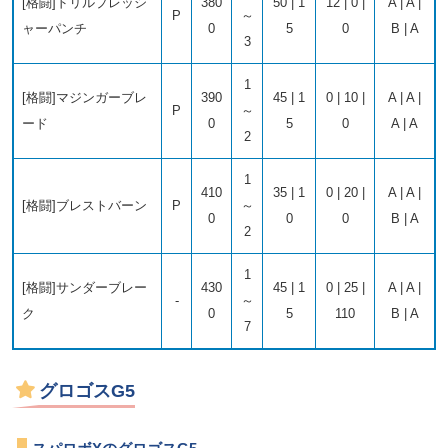
[格闘]ドリルプレッシ
380
50 | 1
12 | 0 |
A | A |
P
～
ャーパンチ
0
5
0
B | A
3
1
[格闘]マジンガーブレ
390
45 | 1
0 | 10 |
A | A |
P
～
ード
0
5
0
A | A
2
1
410
35 | 1
0 | 20 |
A | A |
[格闘]ブレストバーン
P
～
0
0
0
B | A
2
1
[格闘]サンダーブレー
430
45 | 1
0 | 25 |
A | A |
-
～
ク
0
5
110
B | A
7
グロゴスG5