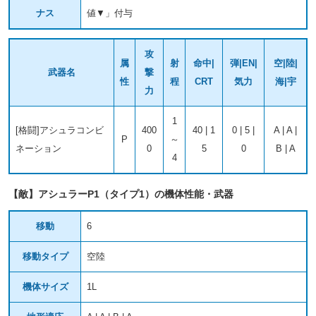
ナス
値▼」付与
攻
属
射
命中|
弾|EN|
空|陸|
武器名
撃
性
程
CRT
気力
海|宇
力
1
[格闘]アシュラコンビ
400
40 | 1
0 | 5 |
A | A |
P
～
ネーション
0
5
0
B | A
4
【敵】アシュラーP1（タイプ1）の機体性能・武器
移動
6
移動タイプ
空陸
機体サイズ
1L