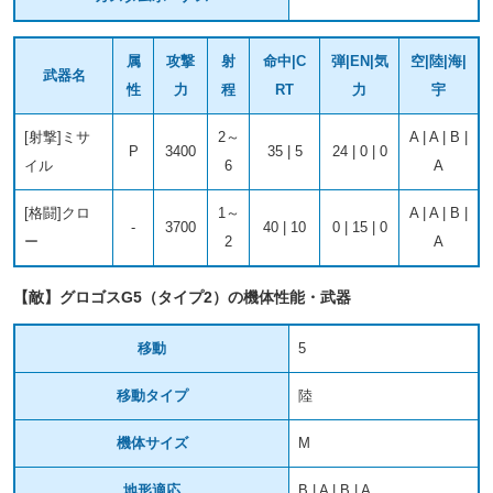
属
攻撃
射
命中|C
弾|EN|気
空|陸|海|
武器名
性
力
程
RT
力
宇
[射撃]ミサ
2～
A | A | B |
P
3400
35 | 5
24 | 0 | 0
イル
6
A
[格闘]クロ
1～
A | A | B |
-
3700
40 | 10
0 | 15 | 0
ー
2
A
【敵】グロゴスG5（タイプ2）の機体性能・武器
移動
5
移動タイプ
陸
機体サイズ
M
地形適応
B | A | B | A