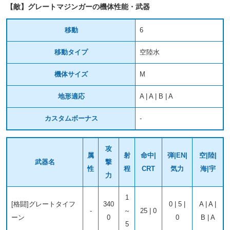
【敵】グレートマジンガーの機体性能・武器
移動
6
移動タイプ
空陸水
機体サイズ
M
地形適応
A | A | B | A
カスタムボーナス
-
攻
属
射
命中|
弾|EN|
空|陸|
武器名
撃
性
程
CRT
気力
海|宇
力
1
[格闘]グレートタイフ
340
0 | 5 |
A | A |
-
～
25 | 0
ーン
0
0
B | A
5