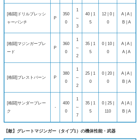
1
[格闘]ドリルプレッシ
350
40 | 1
12 | 0 |
A | A |
P
～
ャーパンチ
0
5
0
B | A
3
1
[格闘]マジンガーブレ
360
35 | 1
0 | 10 |
A | A |
P
～
ード
0
5
0
A | A
2
1
380
25 | 1
0 | 20 |
A | A |
[格闘]ブレストバーン
P
～
0
0
0
B | A
2
1
[格闘]サンダーブレー
400
35 | 1
0 | 25 |
A | A |
-
～
ク
0
5
110
B | A
7
【敵】グレートマジンガー（タイプ1）の機体性能・武器