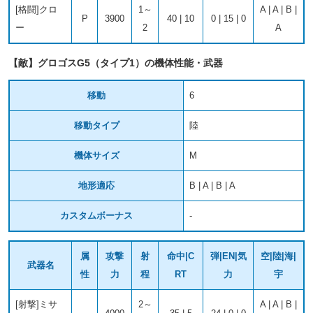
[格闘]クロ
1～
A | A | B |
P
3900
40 | 10
0 | 15 | 0
ー
2
A
【敵】グロゴスG5（タイプ1）の機体性能・武器
移動
6
移動タイプ
陸
機体サイズ
M
地形適応
B | A | B | A
カスタムボーナス
-
属
攻撃
射
命中|C
弾|EN|気
空|陸|海|
武器名
性
力
程
RT
力
宇
[射撃]ミサ
2～
A | A | B |