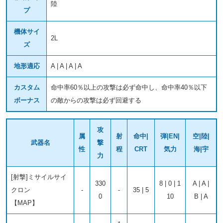
陸
プ
機体サイ
2L
ズ
地形適応
A | A | A | A
カスタム
命中率60％以上の攻撃は必ず命中し、命中率40％以下
ボーナス
の敵からの攻撃は必ず回避する
攻
属
射
命中|
弾|EN|
空|陸|
武器名
撃
性
程
CRT
気力
海|宇
力
[射撃]ミサイルサイ
330
8 | 0 | 1
A | A |
クロン
-
-
35 | 5
0
10
B | A
【MAP】