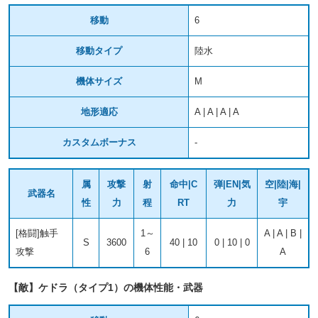
移動
6
移動タイプ
陸水
機体サイズ
M
地形適応
A | A | A | A
カスタムボーナス
-
属
攻撃
射
命中|C
弾|EN|気
空|陸|海|
武器名
性
力
程
RT
力
宇
[格闘]触手
1～
A | A | B |
S
3600
40 | 10
0 | 10 | 0
攻撃
6
A
【敵】ケドラ（タイプ1）の機体性能・武器