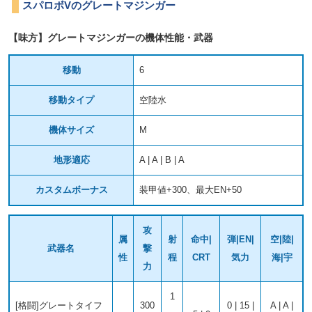
スパロボVのグレートマジンガー
【味方】グレートマジンガーの機体性能・武器
移動
6
移動タイプ
空陸水
機体サイズ
M
地形適応
A | A | B | A
カスタムボーナス
装甲値+300、最大EN+50
攻
属
射
命中|
弾|EN|
空|陸|
武器名
撃
性
程
CRT
気力
海|宇
力
1
[格闘]グレートタイフ
300
0 | 15 |
A | A |