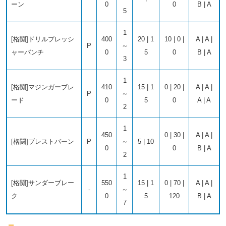
ーン
0
0
B | A
5
1
[格闘]ドリルプレッシ
400
20 | 1
10 | 0 |
A | A |
P
～
ャーパンチ
0
5
0
B | A
3
1
[格闘]マジンガーブレ
410
15 | 1
0 | 20 |
A | A |
P
～
ード
0
5
0
A | A
2
1
450
0 | 30 |
A | A |
[格闘]ブレストバーン
P
～
5 | 10
0
0
B | A
2
1
[格闘]サンダーブレー
550
15 | 1
0 | 70 |
A | A |
-
～
ク
0
5
120
B | A
7