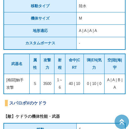
移動タイプ
陸水
機体サイズ
M
地形適応
A | A | A | A
カスタムボーナス
-
属
攻撃
射
命中|C
弾|EN|気
空|陸|海|
武器名
性
力
程
RT
力
宇
[格闘]触手
1～
A | A | B |
S
3500
40 | 10
0 | 10 | 0
攻撃
6
A
スパロボVのケドラ
【敵】ケドラの機体性能・武器