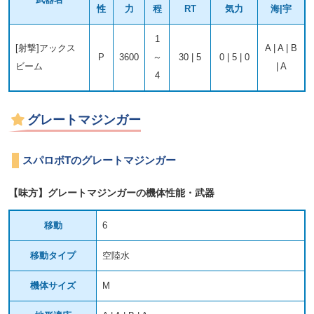
性
力
程
RT
気力
海|宇
1
[射撃]アックス
A | A | B
P
3600
～
30 | 5
0 | 5 | 0
ビーム
| A
4
グレートマジンガー
スパロボTのグレートマジンガー
【味方】グレートマジンガーの機体性能・武器
移動
6
移動タイプ
空陸水
機体サイズ
M