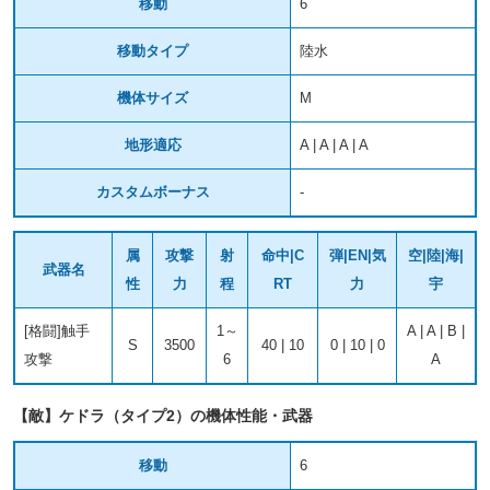
移動
6
移動タイプ
陸水
機体サイズ
M
地形適応
A | A | A | A
カスタムボーナス
-
属
攻撃
射
命中|C
弾|EN|気
空|陸|海|
武器名
性
力
程
RT
力
宇
[格闘]触手
1～
A | A | B |
S
3500
40 | 10
0 | 10 | 0
攻撃
6
A
【敵】ケドラ（タイプ2）の機体性能・武器
移動
6