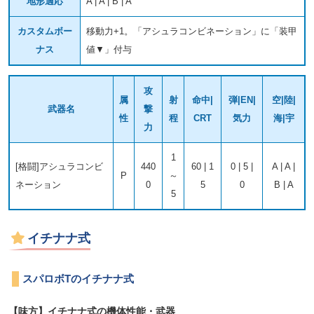
地形適応
A | A | B | A
カスタムボー
移動力+1。「アシュラコンビネーション」に「装甲
ナス
値▼」付与
攻
属
射
命中|
弾|EN|
空|陸|
武器名
撃
性
程
CRT
気力
海|宇
力
1
[格闘]アシュラコンビ
440
60 | 1
0 | 5 |
A | A |
P
～
ネーション
0
5
0
B | A
5
イチナナ式
スパロボTのイチナナ式
【味方】イチナナ式の機体性能・武器