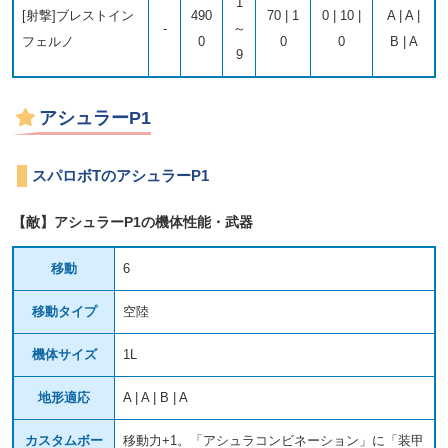
1
[射撃]ブレストイン
490
70 | 1
0 | 10 |
A | A |
-
～
フェルノ
0
0
0
B | A
9
アシュラーP1
スパロボTのアシュラーP1
【敵】アシュラーP1の機体性能・武器
移動
6
移動タイプ
空陸
機体サイズ
1L
地形適応
A | A | B | A
カスタムボー
移動力+1。「アシュラコンビネーション」に「装甲