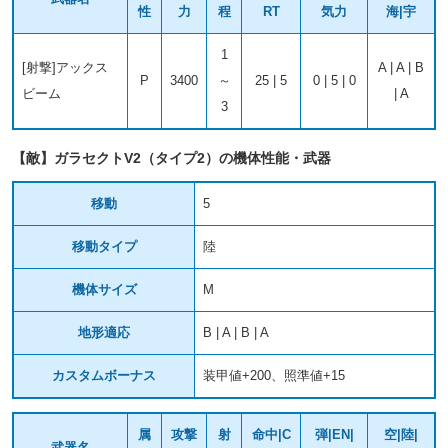
性
力
程
RT
気力
海|宇
1
[射撃]アックス
A | A | B
P
3400
～
25 | 5
0 | 5 | 0
ビーム
| A
3
【敵】ガラセクトV2（タイプ2）の機体性能・武器
移動
5
移動タイプ
陸
機体サイズ
M
地形適応
B | A | B | A
カスタムボーナス
装甲値+200、照準値+15
属
攻撃
射
命中|C
弾|EN|
空|陸|
武器名