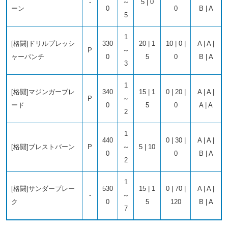
-
～
5 | 0
ーン
0
0
B | A
5
1
[格闘]ドリルプレッシ
330
20 | 1
10 | 0 |
A | A |
P
～
ャーパンチ
0
5
0
B | A
3
1
[格闘]マジンガーブレ
340
15 | 1
0 | 20 |
A | A |
P
～
ード
0
5
0
A | A
2
1
440
0 | 30 |
A | A |
[格闘]ブレストバーン
P
～
5 | 10
0
0
B | A
2
1
[格闘]サンダーブレー
530
15 | 1
0 | 70 |
A | A |
-
～
ク
0
5
120
B | A
7