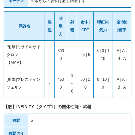
ボーナス
の敵からの攻撃は必ず回避する
攻
属
射
命中|
弾|EN|
空|陸|
武器名
撃
性
程
CRT
気力
海|宇
力
[射撃]ミサイルサイ
300
8 | 0 | 1
A | A |
クロン
-
-
25 | 5
0
10
B | A
【MAP】
1
[射撃]ブレストイン
460
50 | 1
0 | 10 |
A | A |
-
～
フェルノ
0
0
0
B | A
8
【敵】INFINITY（タイプ1）の機体性能・武器
移動
5
移動タイ