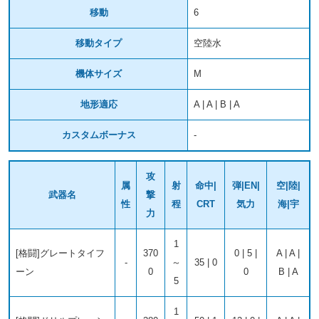
移動
6
移動タイプ
空陸水
機体サイズ
M
地形適応
A | A | B | A
カスタムボーナス
-
攻
属
射
命中|
弾|EN|
空|陸|
武器名
撃
性
程
CRT
気力
海|宇
力
1
[格闘]グレートタイフ
370
0 | 5 |
A | A |
-
～
35 | 0
ーン
0
0
B | A
5
1