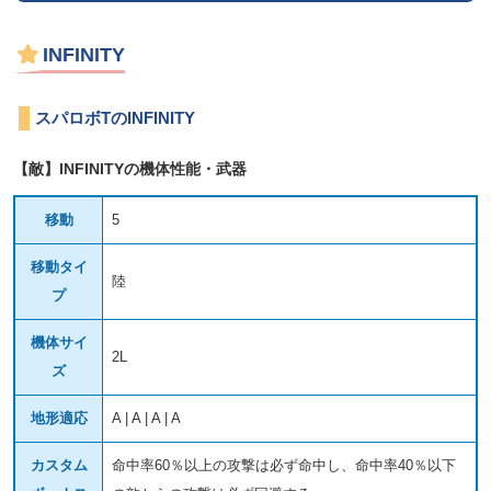
INFINITY
スパロボTのINFINITY
【敵】INFINITYの機体性能・武器
移動
5
移動タイ
陸
プ
機体サイ
2L
ズ
地形適応
A | A | A | A
カスタム
命中率60％以上の攻撃は必ず命中し、命中率40％以下