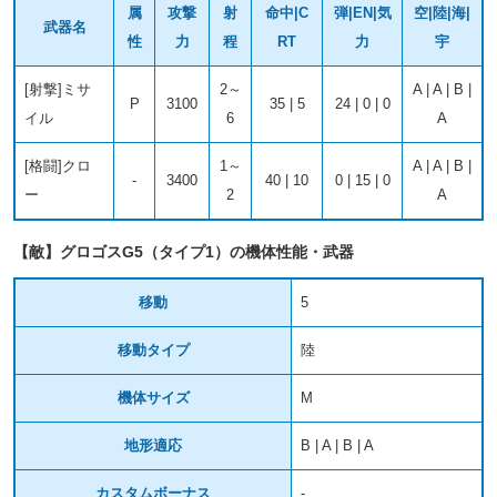
属
攻撃
射
命中|C
弾|EN|気
空|陸|海|
武器名
性
力
程
RT
力
宇
[射撃]ミサ
2～
A | A | B |
P
3100
35 | 5
24 | 0 | 0
イル
6
A
[格闘]クロ
1～
A | A | B |
-
3400
40 | 10
0 | 15 | 0
ー
2
A
【敵】グロゴスG5（タイプ1）の機体性能・武器
移動
5
移動タイプ
陸
機体サイズ
M
地形適応
B | A | B | A
カスタムボーナス
-