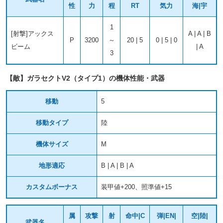
性
力
程
RT
気力
海|宇
1
[射撃]アックス
A | A | B
P
3200
～
20 | 5
0 | 5 | 0
ビーム
| A
3
【敵】ガラセクトV2（タイプ1）の機体性能・武器
移動
5
移動タイプ
陸
機体サイズ
M
地形適応
B | A | B | A
カスタムボーナス
装甲値+200、照準値+15
属
攻撃
射
命中|C
弾|EN|
空|陸|
武器名