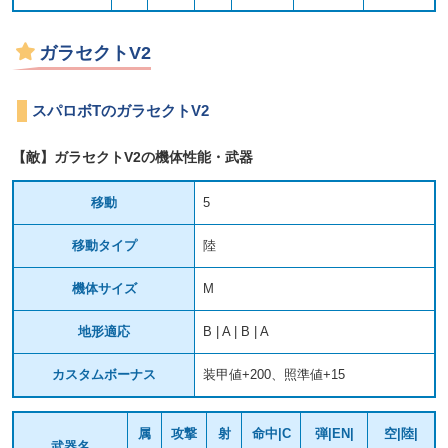
ガラセクトV2
スパロボTのガラセクトV2
【敵】ガラセクトV2の機体性能・武器
移動
5
移動タイプ
陸
機体サイズ
M
地形適応
B | A | B | A
カスタムボーナス
装甲値+200、照準値+15
属
攻撃
射
命中|C
弾|EN|
空|陸|
武器名