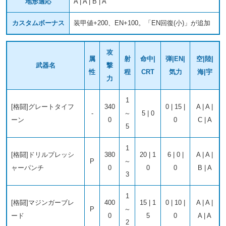
地形適応
A | A | B | A
カスタムボーナス
装甲値+200、EN+100。「EN回復(小)」が追加
攻
属
射
命中|
弾|EN|
空|陸|
武器名
撃
性
程
CRT
気力
海|宇
力
1
[格闘]グレートタイフ
340
0 | 15 |
A | A |
-
～
5 | 0
ーン
0
0
C | A
5
1
[格闘]ドリルプレッシ
380
20 | 1
6 | 0 |
A | A |
P
～
ャーパンチ
0
0
0
B | A
3
1
[格闘]マジンガーブレ
400
15 | 1
0 | 10 |
A | A |
P
～
ード
0
5
0
A | A
2