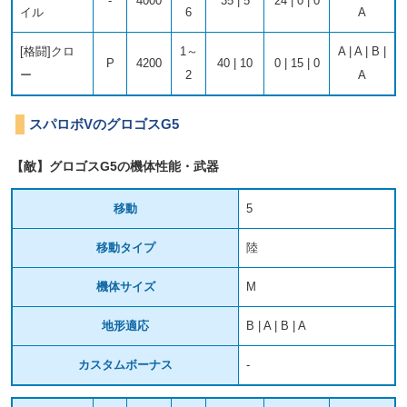
-
4000
35 | 5
24 | 0 | 0
イル
6
A
[格闘]クロ
1～
A | A | B |
P
4200
40 | 10
0 | 15 | 0
ー
2
A
スパロボVのグロゴスG5
【敵】グロゴスG5の機体性能・武器
移動
5
移動タイプ
陸
機体サイズ
M
地形適応
B | A | B | A
カスタムボーナス
-