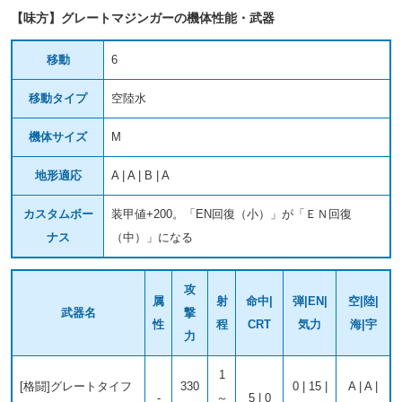
【味方】グレートマジンガーの機体性能・武器
移動
6
移動タイプ
空陸水
機体サイズ
M
地形適応
A | A | B | A
カスタムボー
装甲値+200。「EN回復（小）」が「ＥＮ回復
ナス
（中）」になる
攻
属
射
命中|
弾|EN|
空|陸|
武器名
撃
性
程
CRT
気力
海|宇
力
1
[格闘]グレートタイフ
330
0 | 15 |
A | A |
-
～
5 | 0