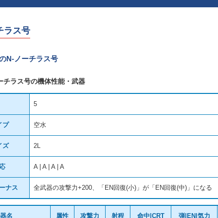
チラス号
のN-ノーチラス号
ノーチラス号の機体性能・武器
5
イプ
空水
イズ
2L
応
A | A | A | A
ーナス
全武器の攻撃力+200、「EN回復(小)」が「EN回復(中)」になる
武器名
属性
攻撃力
射程
命中|CRT
弾|EN|気力