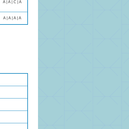
A | A | C | A
A | A | A | A