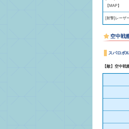
【MAP】
[射撃]レーザ
空中戦
スパロボ
【敵】空中戦