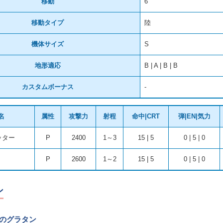
移動
6
移動タイプ
陸
機体サイズ
S
地形適応
B | A | B | B
カスタムボーナス
-
名
属性
攻撃力
射程
命中|CRT
弾|EN|気力
ッター
P
2400
1～3
15 | 5
0 | 5 | 0
P
2600
1～2
15 | 5
0 | 5 | 0
ン
Xのグラタン