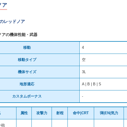
ノア
Xのレッドノア
ノアの機体性能・武器
移動
4
移動タイプ
空
機体サイズ
3L
地形適応
A | B | B | S
カスタムボーナス
-
名
属性
攻撃力
射程
命中|CRT
弾|EN|気力
ー砲