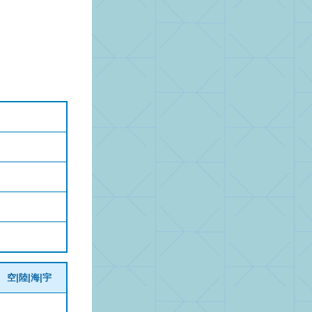
空|陸|海|宇