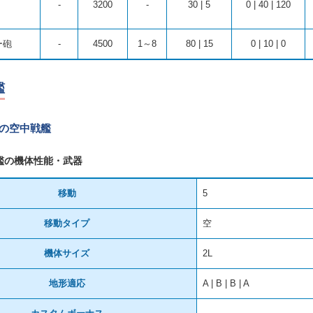
-
3200
-
30 | 5
0 | 40 | 120
ー砲
-
4500
1～8
80 | 15
0 | 10 | 0
艦
Xの空中戦艦
艦の機体性能・武器
移動
5
移動タイプ
空
機体サイズ
2L
地形適応
A | B | B | A