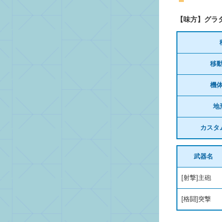
【味方】グラ
移
機
地
カスタ
武器名
[射撃]主砲
[格闘]突撃