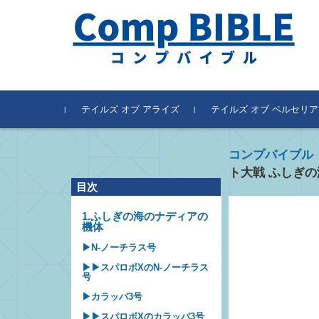
テイルズ オブ アライズ
テイルズ オブ ベルセリア
コンプバイブル
ト大戦 ふしぎ
目次
1.ふしぎの海のナディアの
機体
▶N-ノーチラス号
▶▶スパロボXのN-ノーチラス
号
▶カラッパ3号
▶▶スパロボXのカラッパ3号