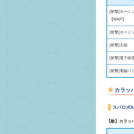
[射撃]ホーミ
【MAP】
[射撃]ホーミ
[射撃]主砲
[射撃]電子砲
[射撃]電磁バ
カラッ
スパロボX
【敵】カラッ