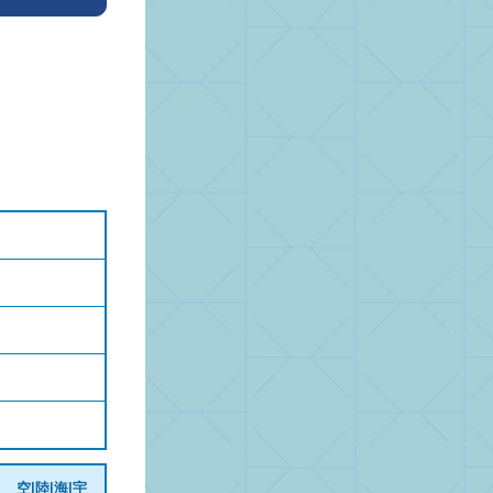
空|陸|海|宇