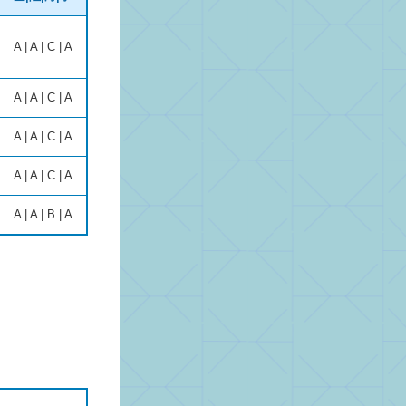
A | A | C | A
A | A | C | A
A | A | C | A
A | A | C | A
A | A | B | A