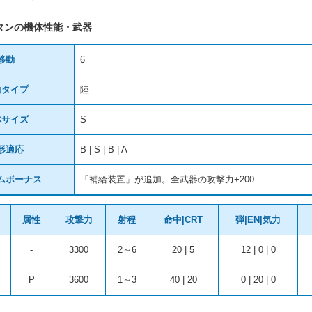
タンの機体性能・武器
移動
6
動タイプ
陸
体サイズ
S
形適応
B | S | B | A
ムボーナス
「補給装置」が追加。全武器の攻撃力+200
属性
攻撃力
射程
命中|CRT
弾|EN|気力
-
3300
2～6
20 | 5
12 | 0 | 0
P
3600
1～3
40 | 20
0 | 20 | 0