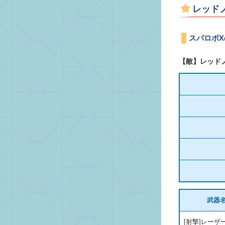
レッド
スパロボ
【敵】レッド
武器
[射撃]レーザ