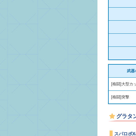
武器
[格闘]大型カ
[格闘]突撃
グラタ
スパロボ