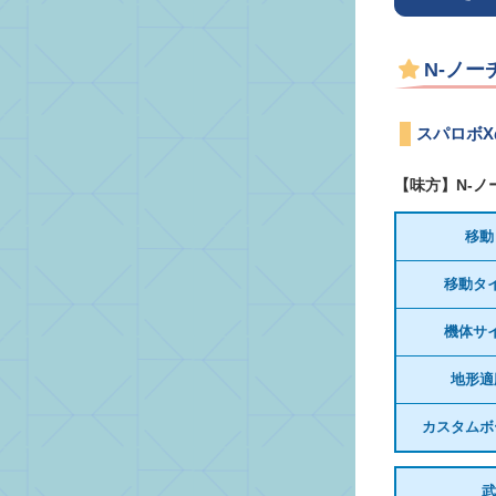
N-ノー
スパロボX
【味方】N-
移動
移動タ
機体サ
地形適
カスタムボ