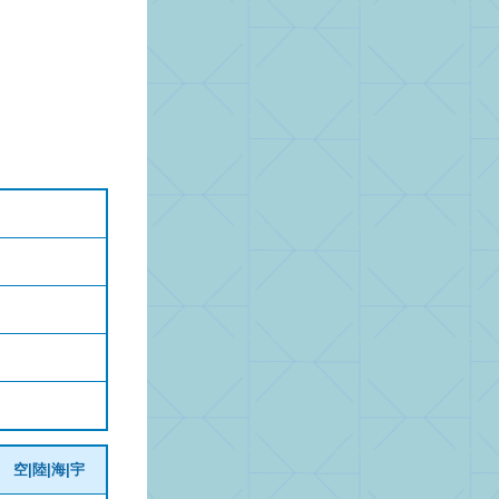
空|陸|海|宇