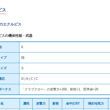
ビス
Tのエクルビス
ビスの機体性能・武器
動
6
タイプ
陸
サイズ
S
適応
D | A | C | C
ボーナス
「クラブクロー」の攻撃力+200、射程+1、照準値+20
器名
属性
攻撃力
射程
命中|CRT
弾|EN|気力