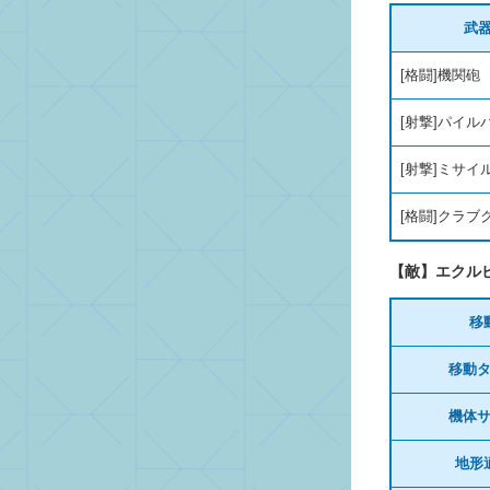
武
[格闘]機関砲
[射撃]パイル
[射撃]ミサイ
[格闘]クラブ
【敵】エクル
移
移動
機体
地形