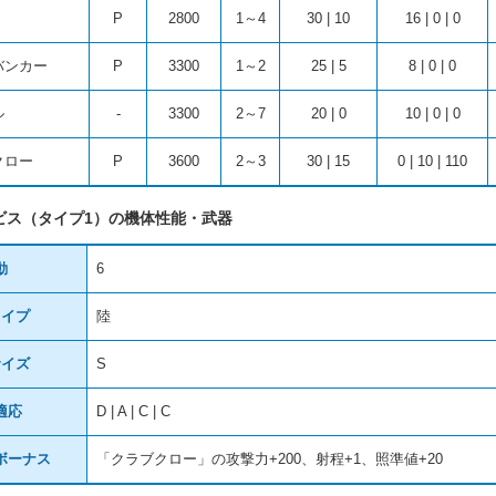
P
2800
1～4
30 | 10
16 | 0 | 0
バンカー
P
3300
1～2
25 | 5
8 | 0 | 0
ル
-
3300
2～7
20 | 0
10 | 0 | 0
クロー
P
3600
2～3
30 | 15
0 | 10 | 110
ビス（タイプ1）の機体性能・武器
動
6
タイプ
陸
サイズ
S
適応
D | A | C | C
ボーナス
「クラブクロー」の攻撃力+200、射程+1、照準値+20