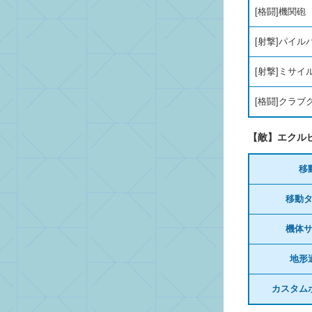
[格闘]機関砲
[射撃]パイル
[射撃]ミサイ
[格闘]クラブ
【敵】エクル
移
移動
機体
地形
カスタム