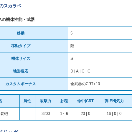
Tのスカラベ
ベの機体性能・武器
移動
5
移動タイプ
陸
機体サイズ
S
地形適応
D | A | C | C
カスタムボーナス
全武器のCRT+10
名
属性
攻撃力
射程
命中|CRT
弾|EN|気力
連装砲
-
3200
1～6
20 | 0
16 | 0 | 0