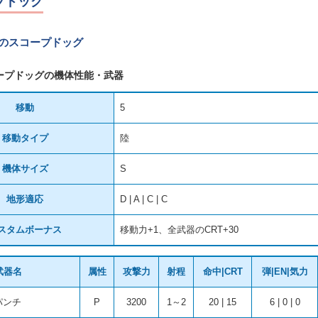
プドッグ
Tのスコープドッグ
ープドッグの機体性能・武器
移動
5
移動タイプ
陸
機体サイズ
S
地形適応
D | A | C | C
スタムボーナス
移動力+1、全武器のCRT+30
武器名
属性
攻撃力
射程
命中|CRT
弾|EN|気力
パンチ
P
3200
1～2
20 | 15
6 | 0 | 0