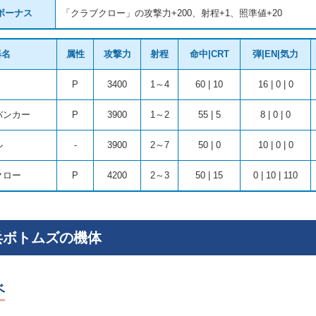
ボーナス
「クラブクロー」の攻撃力+200、射程+1、照準値+20
器名
属性
攻撃力
射程
命中|CRT
弾|EN|気力
P
3400
1～4
60 | 10
16 | 0 | 0
バンカー
P
3900
1～2
55 | 5
8 | 0 | 0
ル
-
3900
2～7
50 | 0
10 | 0 | 0
クロー
P
4200
2～3
50 | 15
0 | 10 | 110
兵ボトムズの機体
ベ