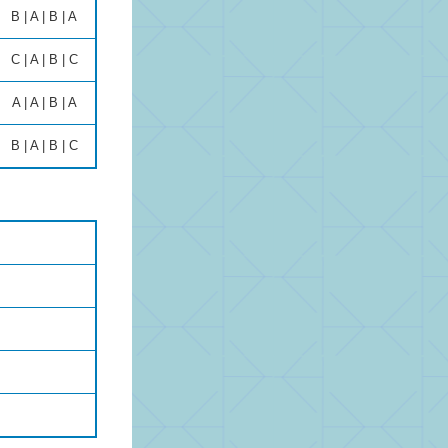
B | A | B | A
C | A | B | C
A | A | B | A
B | A | B | C