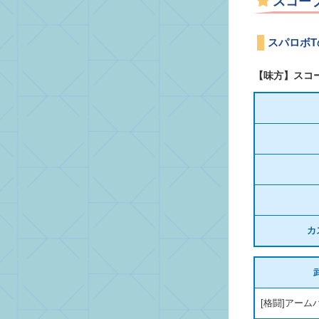
スコー
スパロボ
【味方】スコ
カ
[格闘]アーム