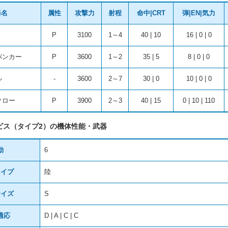
器名
属性
攻撃力
射程
命中|CRT
弾|EN|気力
P
3100
1～4
40 | 10
16 | 0 | 0
バンカー
P
3600
1～2
35 | 5
8 | 0 | 0
ル
-
3600
2～7
30 | 0
10 | 0 | 0
クロー
P
3900
2～3
40 | 15
0 | 10 | 110
ビス（タイプ2）の機体性能・武器
動
6
タイプ
陸
サイズ
S
適応
D | A | C | C