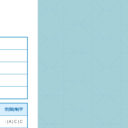
空|陸|海|宇
- | A | C | C