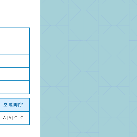
空|陸|海|宇
A | A | C | C