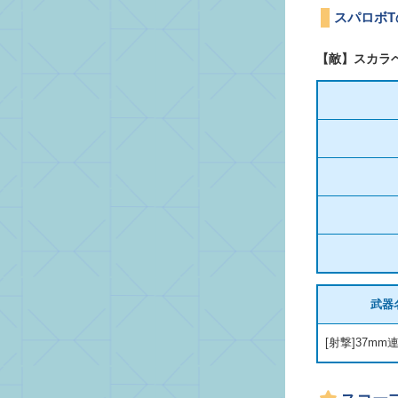
スパロボ
【敵】スカラ
武器
[射撃]37mm