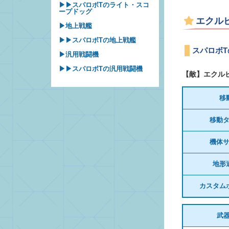
▶▶スパロボTのライト・スコ
ープドッグ
エクル
▶地上戦艦
▶▶スパロボTの地上戦艦
スパロボ
▶汎用戦闘機
▶▶スパロボTの汎用戦闘機
【敵】エクル
移
移動
機体
地形
カスタム
武