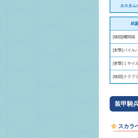
カスタム
武
[格闘]機関砲
[射撃]パイル
[射撃]ミサイ
[格闘]クラブ
装甲騎
スカラ