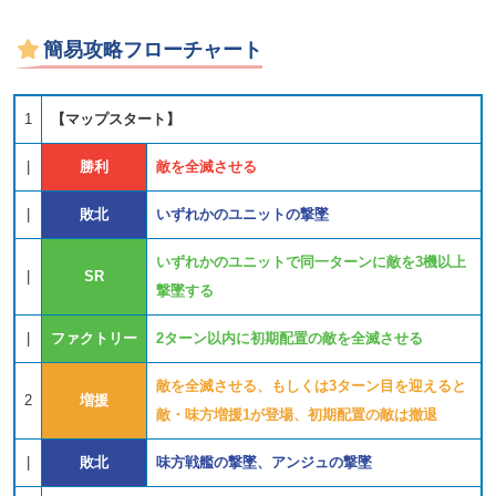
簡易攻略フローチャート
1
【マップスタート】
|
勝利
敵を全滅させる
|
敗北
いずれかのユニットの撃墜
いずれかのユニットで同一ターンに敵を3機以上
|
SR
撃墜する
|
ファクトリー
2ターン以内に初期配置の敵を全滅させる
敵を全滅させる、もしくは3ターン目を迎えると
2
増援
敵・味方増援1が登場、初期配置の敵は撤退
|
敗北
味方戦艦の撃墜、アンジュの撃墜