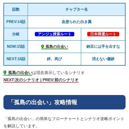
話数
チャプター名
PREV:14話
血塗られた白き翼
分岐
アンジュ捜索ルート
日本帰還ルート
NOW:15話
孤島の出会い
納豆には手を出すな
NEXT:16話
絆、再び
消えない傷跡
孤島の出会い
は現在表示しているシナリオ
NEXT:次のシナリオ | PREV:前のシナリオ
「孤島の出会い」攻略情報
「孤島の出会い」の簡単なフローチャートとシナリオ攻略ポイント
を解説しています。