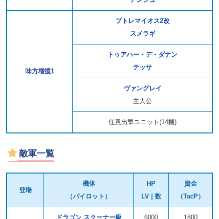
プトレマイオス2改
スメラギ
トゥアハー・デ・ダナン
テッサ
味方増援1
ヴァングレイ
主人公
任意出撃ユニット(14機)
敵軍一覧
機体
HP
資金
登場
（パイロット）
LV | 数
（TacP）
ドラゴン スクーナー級
6000
1800