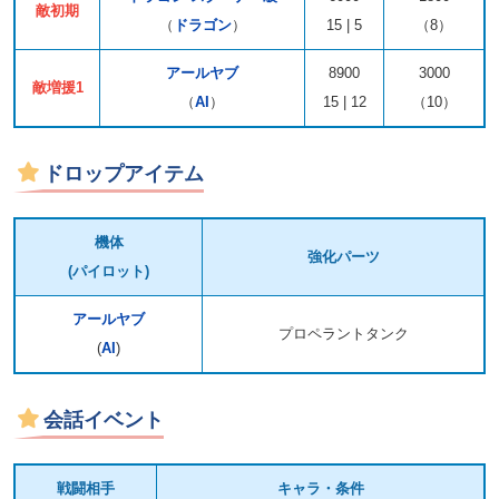
敵初期
（
ドラゴン
）
15 | 5
（8）
アールヤブ
8900
3000
敵増援1
（
AI
）
15 | 12
（10）
ドロップアイテム
機体
強化パーツ
(パイロット)
アールヤブ
プロペラントタンク
(
AI
)
会話イベント
戦闘相手
キャラ・条件