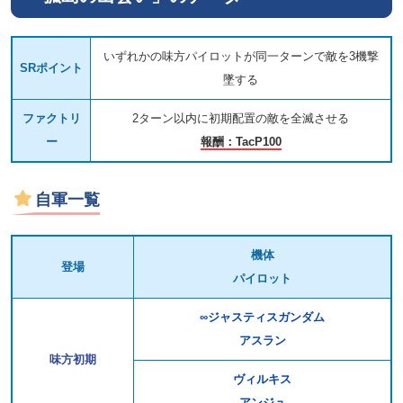
いずれかの味方パイロットが同一ターンで敵を3機撃
SRポイント
墜する
ファクトリ
2ターン以内に初期配置の敵を全滅させる
ー
報酬：TacP100
自軍一覧
機体
登場
パイロット
∞ジャスティスガンダム
アスラン
味方初期
ヴィルキス
アンジュ