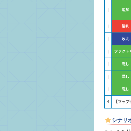
|
追加
|
勝利
|
敗北
|
ファクト
|
隠し
|
隠し
|
隠し
4
【マップ
シナリ