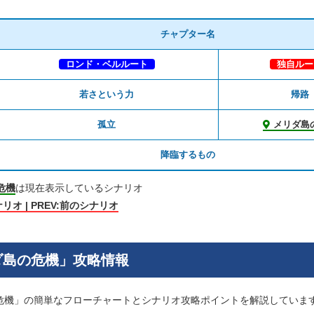
チャプター名
ロンド・ベルルート
独自ルー
若さという力
帰路
孤立
メリダ島
降臨するもの
危機
は現在表示しているシナリオ
ナリオ | PREV:前のシナリオ
ダ島の危機」攻略情報
危機」の簡単なフローチャートとシナリオ攻略ポイントを解説していま