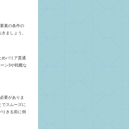
し要素の条件の
おきましょう。
ためバリア貫通
ーン3や戦艦な
る必要がありま
とでスムーズに
がりきる前に倒