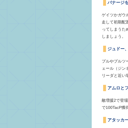
バナージ
ゲイツかガウ
走して初期配
ってしまうた
しましょう。
ジュドー
プルやプルツ
ェール（ジン
リーダと近い
アムロと
敵増援2で登
で100Tac
アタッカー