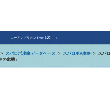
ニーアレプリカントver.1.22
>
スパロボ攻略データベース
>
スパロボV攻略
>
スパ
島の危機」