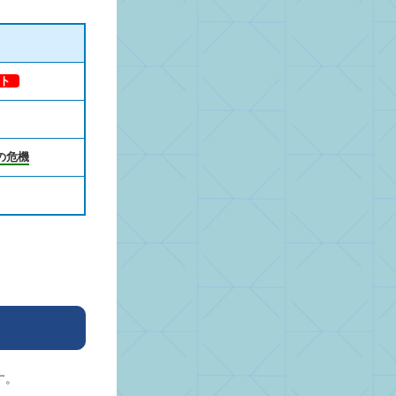
ト
の危機
す。