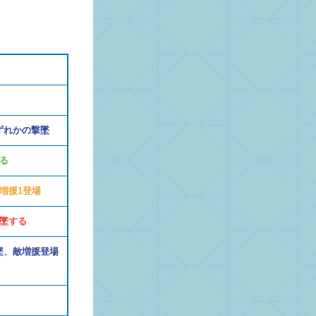
ずれかの撃墜
る
増援1登場
墜する
墜、敵増援登場