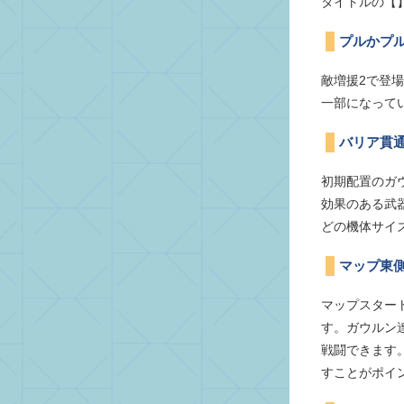
タイトルの【
プルかプ
敵増援2で登
一部になって
バリア貫
初期配置のガ
効果のある武
どの機体サイ
マップ東
マップスター
す。ガウルン
戦闘できます
すことがポイ