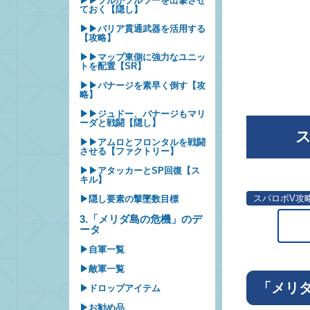
▶▶プルかプルツーを出撃させ
ておく【隠し】
▶▶バリア貫通武器を活用する
【攻略】
▶▶マップ東側に強力なユニッ
トを配置【SR】
▶▶バナージを素早く倒す【攻
略】
▶▶ジュドー、バナージもマリ
ーダと戦闘【隠し】
ス
▶▶アムロとフロンタルを戦闘
させる【ファクトリー】
▶▶アタッカーとSP回復【ス
キル】
スパロボV攻
▶隠し要素の撃墜数目標
3.「メリダ島の危機」のデ
ータ
▶自軍一覧
▶敵軍一覧
「メリ
▶ドロップアイテム
▶お勧め品