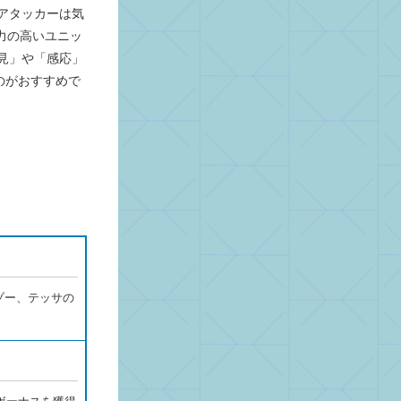
アタッカーは気
力の高いユニッ
見」や「感応」
のがおすすめで
ゾー、テッサの