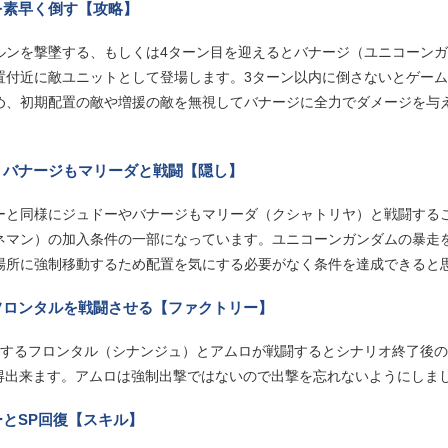
を素早く倒す【攻略】
ルンを撃墜する、もしくは4ターン目を迎えるとバナージ（ユニコーン
置付近に敵ユニットとして登場します。3ターン以内に倒さないとゲー
め、初期配置の敵や増援の敵を無視してバナージに全力でダメージを与
、バナージもマリーダと戦闘【隠し】
ーと同様にジュドーやバナージもマリーダ（クシャトリヤ）と戦闘する
ネマン）の加入条件の一部になっています。ユニコーンガンダムの暴走
場所に強制移動するため配置を気にする必要がなく条件を達成できると
フロンタルを戦闘させる【ファクトリー】
場するフロンタル（シナンジュ）とアムロが戦闘するとシナリオ終了後
P獲得出来ます。アムロは強制出撃ではないので出撃を忘れないようにしま
とSP回復【スキル】