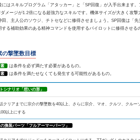
後にはスキルプログラム「アタッカー」と「SP回復」が入手出来ます。
で与ダメージが1.2倍になる超強力なスキルです。機体サイズが大きく攻撃
沖田、主人公のソウジ、チトセなどに修得させましょう。SP回復は「先
用する補助効果のある精神コマンドを使用するパイロットに修得させる
素の撃墜数目標
は条件を必ず満たす必要があるもの。
要素
は条件を満たせなくても発生する可能性があるもの。
要素
トシナリオ「想いの形」
7話クリアまでに宗介の撃墜数を40以上、さらに宗介、マオ、クルツ、クルー
100以上にする
ムの換装パーツ「フルアーマーパーツ」