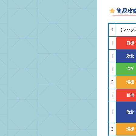
簡易攻
1
【マップ
|
目標
|
敗北
|
SR
2
増援
|
目標
|
敗北
3
増援