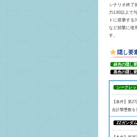
シナリオ終了
力130以上
トに搭乗する
など頻繁に使
す。
隠し要
緑色の隠し
黒色の隠し
シークレッ
【条件】第2
合計撃墜数を
ZZガンダ