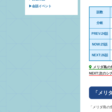
▶会話イベント
話数
分岐
PREV:24話
NOW:25話
NEXT:26話
メリダ島の
NEXT:次のシ
「メリ
「メリダ島の