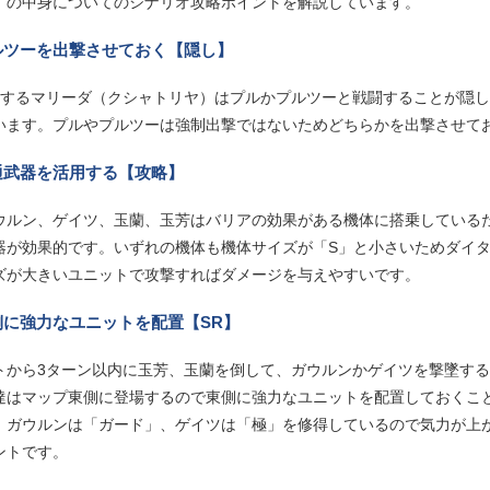
】の中身についてのシナリオ攻略ポイントを解説しています。
ルツーを出撃させておく【隠し】
場するマリーダ（クシャトリヤ）はプルかプルツーと戦闘することが隠
います。プルやプルツーは強制出撃ではないためどちらかを出撃させて
通武器を活用する【攻略】
ウルン、ゲイツ、玉蘭、玉芳はバリアの効果がある機体に搭乗している
器が効果的です。いずれの機体も機体サイズが「S」と小さいためダイタ
ズが大きいユニットで攻撃すればダメージを与えやすいです。
側に強力なユニットを配置【SR】
トから3ターン以内に玉芳、玉蘭を倒して、ガウルンかゲイツを撃墜す
達はマップ東側に登場するので東側に強力なユニットを配置しておくこ
。ガウルンは「ガード」、ゲイツは「極」を修得しているので気力が上
ントです。