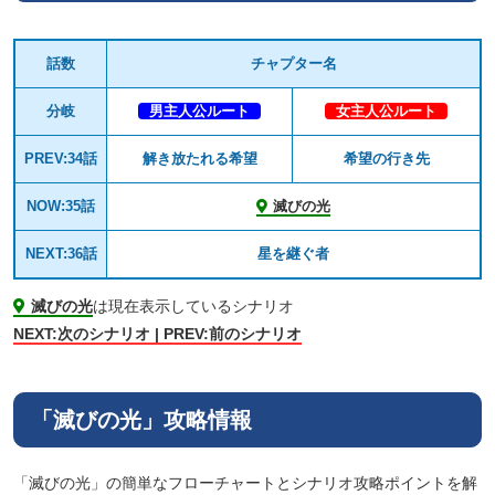
話数
チャプター名
分岐
男主人公ルート
女主人公ルート
PREV:34話
解き放たれる希望
希望の行き先
NOW:35話
滅びの光
NEXT:36話
星を継ぐ者
滅びの光
は現在表示しているシナリオ
NEXT:次のシナリオ | PREV:前のシナリオ
「滅びの光」攻略情報
「滅びの光」の簡単なフローチャートとシナリオ攻略ポイントを解