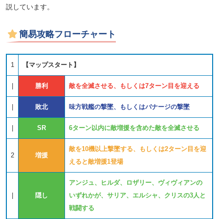
説しています。
簡易攻略フローチャート
1
【マップスタート】
|
勝利
敵を全滅させる、もしくは7ターン目を迎える
|
敗北
味方戦艦の撃墜、もしくはバナージの撃墜
|
SR
6ターン以内に敵増援を含めた敵を全滅させる
敵を10機以上撃墜する、もしくは2ターン目を迎
2
増援
えると敵増援1登場
アンジュ、ヒルダ、ロザリー、ヴィヴィアンの
|
隠し
いずれかが、サリア、エルシャ、クリスの3人と
戦闘する