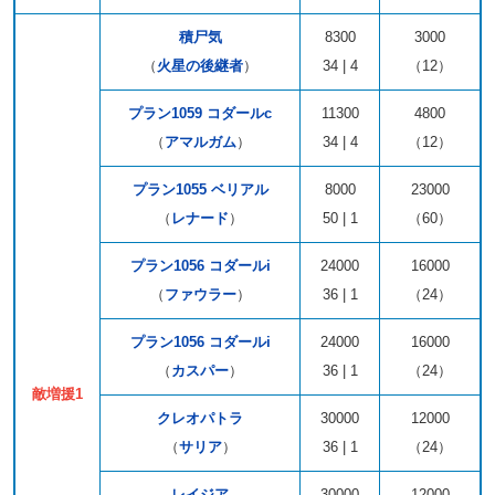
積尸気
8300
3000
（
火星の後継者
）
34 | 4
（12）
プラン1059 コダールc
11300
4800
（
アマルガム
）
34 | 4
（12）
プラン1055 ベリアル
8000
23000
（
レナード
）
50 | 1
（60）
プラン1056 コダールi
24000
16000
（
ファウラー
）
36 | 1
（24）
プラン1056 コダールi
24000
16000
（
カスパー
）
36 | 1
（24）
敵増援1
クレオパトラ
30000
12000
（
サリア
）
36 | 1
（24）
レイジア
30000
12000