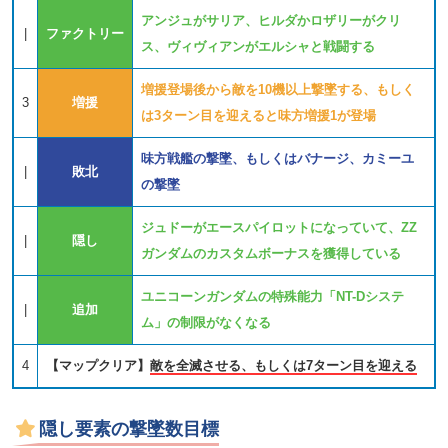
アンジュがサリア、ヒルダかロザリーがクリ
|
ファクトリー
ス、ヴィヴィアンがエルシャと戦闘する
増援登場後から敵を10機以上撃墜する、もしく
3
増援
は3ターン目を迎えると味方増援1が登場
味方戦艦の撃墜、もしくはバナージ、カミーユ
|
敗北
の撃墜
ジュドーがエースパイロットになっていて、ZZ
|
隠し
ガンダムのカスタムボーナスを獲得している
ユニコーンガンダムの特殊能力「NT-Dシステ
|
追加
ム」の制限がなくなる
4
【マップクリア】
敵を全滅させる、もしくは7ターン目を迎える
隠し要素の撃墜数目標