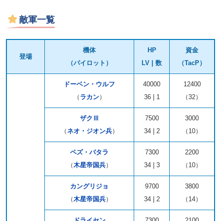
敵軍一覧
機体
HP
資金
登場
（パイロット）
LV | 数
（TacP）
ドーベン・ウルフ
40000
12400
（
ラカン
）
36 | 1
（32）
ザクⅢ
7500
3000
（
ネオ・ジオン兵
）
34 | 2
（10）
ペズ・バタラ
7300
2200
（
木星帝国兵
）
34 | 3
（10）
カングリジョ
9700
3800
（
木星帝国兵
）
34 | 2
（14）
ドライセン
7300
2100