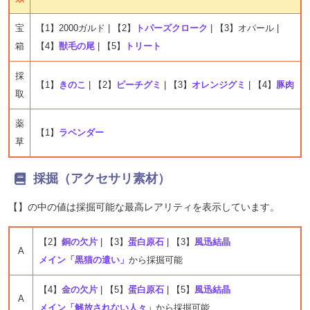
宝
【1】2000ガルド | 【2】
トパーズクローク
| 【3】オパール |
箱
【4】
獣毛の尾
| 【5】
トリート
採
【1】
きのこ
| 【2】
ピーチグミ
| 【3】
オレンジグミ
| 【4】
豚肉
取
薬
【1】
ラベンダー
草
採掘（アクセサリ素材）
【】の中の値は採掘可能な最高レアリティを表示しています。
【2】
銅の欠片
| 【3】
蛋白原石
| 【3】
風迅結晶
A
メイン「黒猫の遣い」
から採掘可能
【4】
金の欠片
| 【5】
蛋白原石
| 【5】
風迅結晶
A
メイン「解放されない人々」
から採掘可能