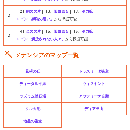
【2】
銅の欠片
| 【3】
蛋白原石
| 【3】
湧力鉱
B
メイン「黒猫の遣い」
から採掘可能
【4】
金の欠片
| 【5】
蛋白原石
| 【5】
湧力鉱
B
メイン「解放されない人々」
から採掘可能
メナンシアのマップ一覧
風望の丘
トラスリーダ街道
ティータル平原
ヴィスキント
ラズゥム採石場
アウテリーナ宮殿
タルカ池
ディアラ山
地霊の聖堂