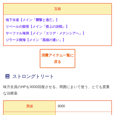
宝箱
地下水道
【メイン「襲撃と逃亡」】
リベールの獄塔
【メイン「搭上の決戦」】
サーファル海洞
【メイン「エリデ・メナンシアへ」】
ジラーヌ樹海
【メイン「黒猫の遣い」】
消費アイテム一覧に
戻る
ストロングトリート
味方全員のHPを3000回復させる。周囲にまいて使う、とても貴重
な治療薬
買値
8000