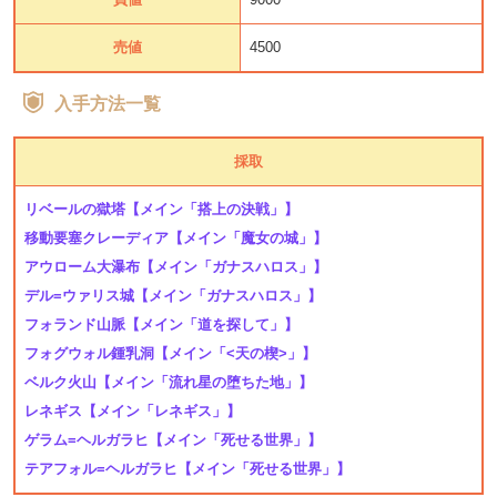
売値
4500
入手方法一覧
採取
リベールの獄塔
【メイン「搭上の決戦」】
移動要塞クレーディア
【メイン「魔女の城」】
アウローム大瀑布
【メイン「ガナスハロス」】
デル=ウァリス城
【メイン「ガナスハロス」】
フォランド山脈
【メイン「道を探して」】
フォグウォル鍾乳洞
【メイン「<天の楔>」】
ベルク火山
【メイン「流れ星の堕ちた地」】
レネギス
【メイン「レネギス」】
ゲラム=ヘルガラヒ
【メイン「死せる世界」】
テアフォル=ヘルガラヒ
【メイン「死せる世界」】