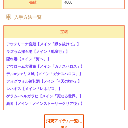
売値
4000
入手方法一覧
宝箱
アウテリーナ宮殿
【メイン「緑を抜けて」】
ラズゥム採石場
【メイン「地底行」】
隠れ港
【メイン「海へ」】
アウローム大瀑布
【メイン「ガナスハロス」】
デル=ウァリス城
【メイン「ガナスハロス」】
フォグウォル鍾乳洞
【メイン「<天の楔>」】
レネギス
【メイン「レネギス」】
ゲラム=ヘルガラヒ
【メイン「死せる世界」】
異界
【メイン「メインストーリークリア後」】
消費アイテム一覧に
戻る