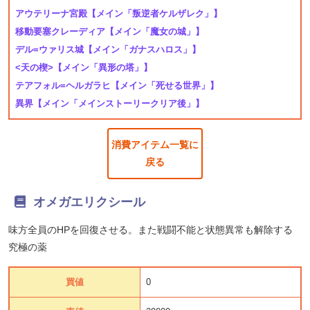
アウテリーナ宮殿
【メイン「叛逆者ケルザレク」】
移動要塞クレーディア
【メイン「魔女の城」】
デル=ウァリス城
【メイン「ガナスハロス」】
<天の楔>
【メイン「異形の塔」】
テアフォル=ヘルガラヒ
【メイン「死せる世界」】
異界
【メイン「メインストーリークリア後」】
消費アイテム一覧に
戻る
オメガエリクシール
味方全員のHPを回復させる。また戦闘不能と状態異常も解除する
究極の薬
買値
0