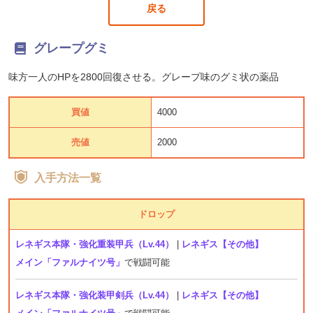
戻る
グレープグミ
味方一人のHPを2800回復させる。グレープ味のグミ状の薬品
買値
4000
売値
2000
入手方法一覧
ドロップ
レネギス本隊・強化重装甲兵（Lv.44）
|
レネギス【その他】
メイン「ファルナイツ号」
で戦闘可能
レネギス本隊・強化装甲剣兵（Lv.44）
|
レネギス【その他】