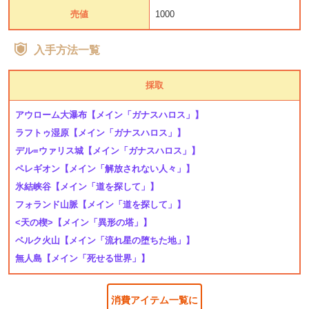
売値
1000
入手方法一覧
採取
アウローム大瀑布
【メイン「ガナスハロス」】
ラフトゥ湿原
【メイン「ガナスハロス」】
デル=ウァリス城
【メイン「ガナスハロス」】
ペレギオン
【メイン「解放されない人々」】
氷結峡谷
【メイン「道を探して」】
フォランド山脈
【メイン「道を探して」】
<天の楔>
【メイン「異形の塔」】
ベルク火山
【メイン「流れ星の堕ちた地」】
無人島
【メイン「死せる世界」】
消費アイテム一覧に