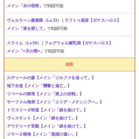
メイン「水の領将」
で戦闘可能
ヴォルラーン親衛隊（Lv.33）
|
ラフトゥ湿原【ガナスハロス】
メイン「道を探して」
で戦闘可能
スライム（Lv.54）
|
フォグウォル鍾乳洞【ガナスハロス】
メイン「<天の楔>」
で戦闘可能
採取
ルディールの森
【メイン「ジルファを追って」】
地下水道
【メイン「襲撃と逃亡」】
リベールの獄塔
【メイン「搭上の決戦」】
サーファル海洞
【メイン「エリデ・メナンシアへ」】
トラスリーダ街道
【メイン「緑を抜けて」】
ヴィスキント
【メイン「緑を抜けて」】
アウテリーナ宮殿
【メイン「緑を抜けて」】
ジラーヌ樹海
【メイン「黒猫の遣い」】