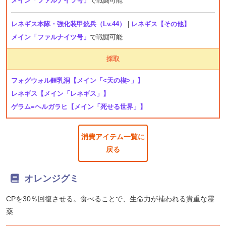
メイン「ファルナイツ号」
で戦闘可能
レネギス本隊・強化装甲銃兵（Lv.44）
|
レネギス【その他】
メイン「ファルナイツ号」
で戦闘可能
採取
フォグウォル鍾乳洞
【メイン「<天の楔>」】
レネギス
【メイン「レネギス」】
ゲラム=ヘルガラヒ
【メイン「死せる世界」】
消費アイテム一覧に
戻る
オレンジグミ
CPを30％回復させる。食べることで、生命力が補われる貴重な霊
薬