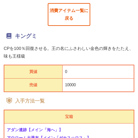
消費アイテム一覧に
戻る
キングミ
CPを100％回復させる。王の名にふさわしい金色の輝きをたたえ、
味も王様級
買値
0
売値
10000
入手方法一覧
宝箱
アダン遺跡
【メイン「海へ」】
アウローム大瀑布
【メイン「ガナスハロス」】