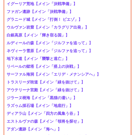
イグーリア荒地
【メイン「決戦準備」】
ファガン遺跡
【メイン「決戦準備」】
グラニード城
【メイン「打倒！ ビエゾ」】
ウルヴァン岩窟
【メイン「カラグリア出発」】
白銀高原
【メイン「輝き宿る国」】
ルディールの森
【メイン「ジルファを追って」】
ネヴィーラ雪原
【メイン「ジルファを追って」】
地下水道
【メイン「襲撃と逃亡」】
リベールの獄塔
【メイン「搭上の決戦」】
サーファル海洞
【メイン「エリデ・メナンシアへ」】
トラスリーダ街道
【メイン「緑を抜けて」】
アウテリーナ宮殿
【メイン「緑を抜けて」】
ジラーヌ樹海
【メイン「黒猫の遣い」】
ラズゥム採石場
【メイン「地底行」】
ディアラ山
【メイン「四方の風集う谷」】
エストルヴァの森
【メイン「領将を探せ」】
アダン遺跡
【メイン「海へ」】