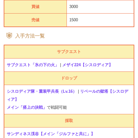
買値
3000
売値
1500
入手方法一覧
サブクエスト
サブクエスト「氷の下の火」
|
メザイ224【シスロディア】
ドロップ
シスロディア隊・重装甲兵長（Lv.16）
|
リベールの獄塔【シスロデ
ィア】
メイン「搭上の決戦」
で戦闘可能
採取
サンディネス渓谷
【メイン「ジルファと共に」】