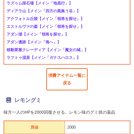
ラズゥム採石場
【メイン「地底行」】
ディアラ山
【メイン「四方の風集う谷」】
アクフォトル丘陵
【メイン「領将を探せ」】
エストルヴァの森
【メイン「領将を探せ」】
アダン湖
【メイン「領将を探せ」】
アダン遺跡
【メイン「海へ」】
移動要塞クレーディア
【メイン「魔女の城」】
ラフトゥ湿原
【メイン「ガナスハロス」】
消費アイテム一覧に
戻る
レモングミ
味方一人のHPを2000回復させる。レモン味のグミ状の薬品
買値
2000