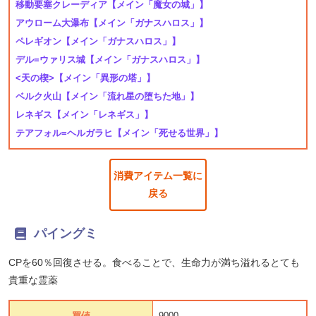
移動要塞クレーディア
【メイン「魔女の城」】
アウローム大瀑布
【メイン「ガナスハロス」】
ペレギオン
【メイン「ガナスハロス」】
デル=ウァリス城
【メイン「ガナスハロス」】
<天の楔>
【メイン「異形の塔」】
ベルク火山
【メイン「流れ星の堕ちた地」】
レネギス
【メイン「レネギス」】
テアフォル=ヘルガラヒ
【メイン「死せる世界」】
消費アイテム一覧に
戻る
パイングミ
CPを60％回復させる。食べることで、生命力が満ち溢れるとても
貴重な霊薬
買値
9000