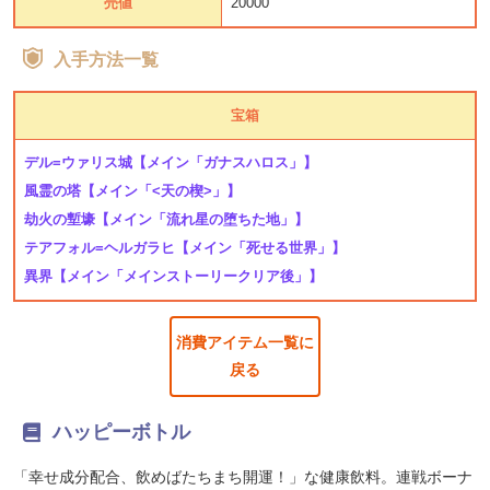
売値
20000
入手方法一覧
宝箱
デル=ウァリス城
【メイン「ガナスハロス」】
風霊の塔
【メイン「<天の楔>」】
劫火の塹壕
【メイン「流れ星の堕ちた地」】
テアフォル=ヘルガラヒ
【メイン「死せる世界」】
異界
【メイン「メインストーリークリア後」】
消費アイテム一覧に
戻る
ハッピーボトル
「幸せ成分配合、飲めばたちまち開運！」な健康飲料。連戦ボーナ