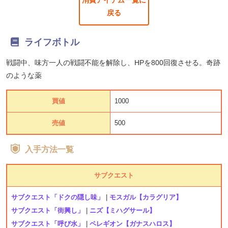
消費アイテム一覧に
戻る
ライフボトル
戦闘中、味方一人の戦闘不能を解除し、HPを800回復させる。奇跡
のような薬
買値
1000
売値
500
入手方法一覧
サブクエスト
サブクエスト「ドクの隠し味」
|
モスガル【カラグリア】
サブクエスト「街興し」
|
ニズ【ミハグサール】
サブクエスト「呼び水」
|
ペレギオン【ガナスハロス】