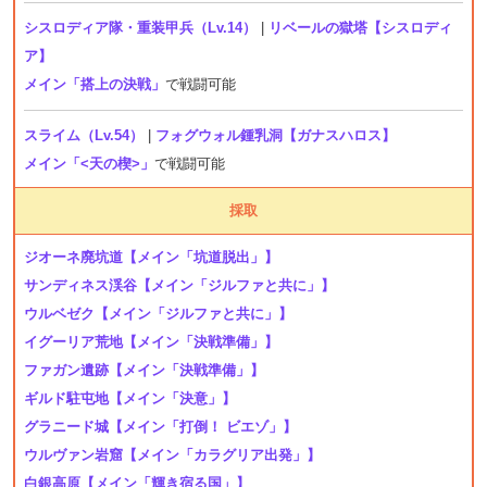
シスロディア隊・重装甲兵（Lv.14）
|
リベールの獄塔【シスロディ
ア】
メイン「搭上の決戦」
で戦闘可能
スライム（Lv.54）
|
フォグウォル鍾乳洞【ガナスハロス】
メイン「<天の楔>」
で戦闘可能
採取
ジオーネ廃坑道
【メイン「坑道脱出」】
サンディネス渓谷
【メイン「ジルファと共に」】
ウルベゼク
【メイン「ジルファと共に」】
イグーリア荒地
【メイン「決戦準備」】
ファガン遺跡
【メイン「決戦準備」】
ギルド駐屯地
【メイン「決意」】
グラニード城
【メイン「打倒！ ビエゾ」】
ウルヴァン岩窟
【メイン「カラグリア出発」】
白銀高原
【メイン「輝き宿る国」】