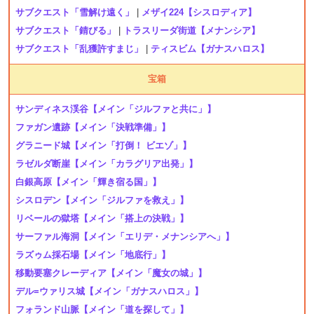
サブクエスト「雪解け遠く」
|
メザイ224【シスロディア】
サブクエスト「錆びる」
|
トラスリーダ街道【メナンシア】
サブクエスト「乱獲許すまじ」
|
ティスビム【ガナスハロス】
宝箱
サンディネス渓谷
【メイン「ジルファと共に」】
ファガン遺跡
【メイン「決戦準備」】
グラニード城
【メイン「打倒！ ビエゾ」】
ラゼルダ断崖
【メイン「カラグリア出発」】
白銀高原
【メイン「輝き宿る国」】
シスロデン
【メイン「ジルファを救え」】
リベールの獄塔
【メイン「搭上の決戦」】
サーファル海洞
【メイン「エリデ・メナンシアへ」】
ラズゥム採石場
【メイン「地底行」】
移動要塞クレーディア
【メイン「魔女の城」】
デル=ウァリス城
【メイン「ガナスハロス」】
フォランド山脈
【メイン「道を探して」】