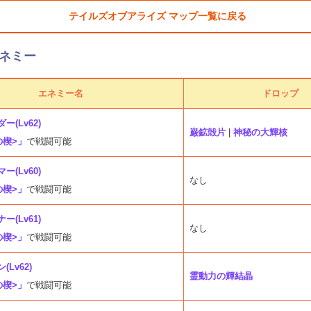
テイルズオブアライズ マップ一覧に戻る
ネミー
エネミー名
ドロップ
(Lv62)
巌鉱殻片
|
神秘の大輝核
の楔>」
で戦闘可能
(Lv60)
なし
の楔>」
で戦闘可能
(Lv61)
なし
の楔>」
で戦闘可能
Lv62)
霊動力の輝結晶
の楔>」
で戦闘可能