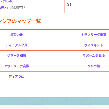
(Lv65)
なし
の楔>」
で戦闘可能
ンシアのマップ一覧
風望の丘
トラスリーダ街道
ティータル平原
ヴィスキント
ジラーヌ樹海
ラズゥム採石場
アウテリーナ宮殿
タルカ池
ディアラ山