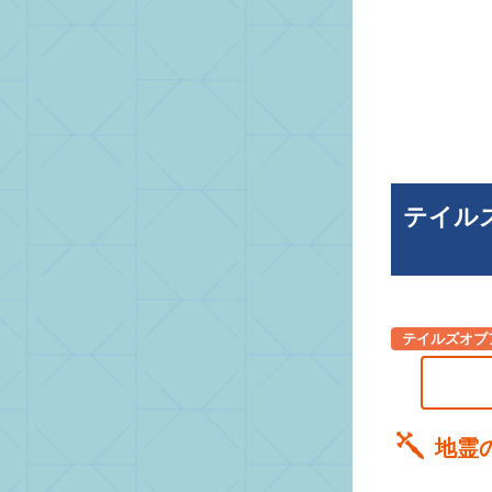
テイル
テイルズオブ
地霊