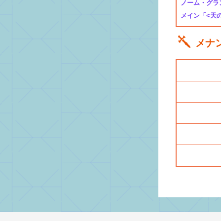
ノーム・グランデ
メイン「<天
メナ