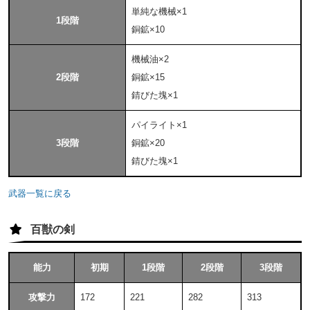
単純な機械×1
1段階
銅鉱×10
機械油×2
2段階
銅鉱×15
錆びた塊×1
パイライト×1
3段階
銅鉱×20
錆びた塊×1
武器一覧に戻る
百獣の剣
能力
初期
1段階
2段階
3段階
攻撃力
172
221
282
313