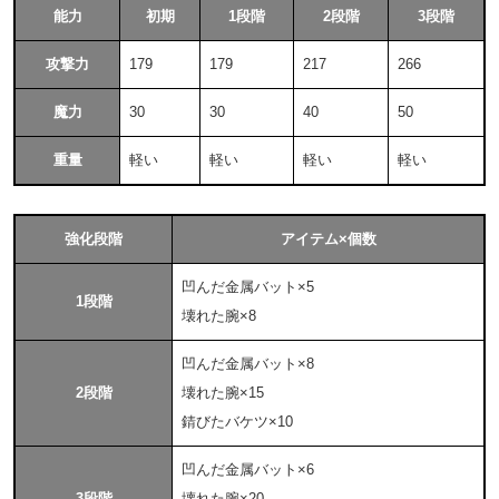
能力
初期
1段階
2段階
3段階
攻撃力
179
179
217
266
魔力
30
30
40
50
重量
軽い
軽い
軽い
軽い
強化段階
アイテム×個数
凹んだ金属バット×5
1段階
壊れた腕×8
凹んだ金属バット×8
2段階
壊れた腕×15
錆びたバケツ×10
凹んだ金属バット×6
3段階
壊れた腕×20