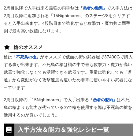
2周目以降で入手出来る最強の両手剣は
で入手方法は
「愚者の慟哭」
2周目以降に追加される「15Nightmares」のステージ8をクリアす
ると入手出来ます。4段階目まで強化すると攻撃力・魔力共に両手
剣で最も高い数値になります。
槍のオススメ
槍は
がオススメで仮面の街の武器屋で37400Gで購入
「不死鳥の槍」
する事が出来ます。不死鳥の槍は槍の中で最も攻撃力・魔力が高い
武器で強化しなくても活躍できる武器です。重量は強化しても「普
通」から変動がなく攻撃速度も速いため非常に使いやすい武器にな
っています。
2周目以降の「15Nightmares」で入手出来る
は不死
「愚者の盟約」
鳥の槍よりも能力が劣っているので槍を使用する際は不死鳥の槍を
活用するのが良いでしょう。
入手方法＆能力＆強化レシピ一覧