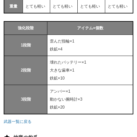
重量
とても軽い
とても軽い
とても軽い
とても軽い
強化段階
アイテム×個数
歪んだ指輪×1
1段階
鉄鉱×4
壊れたバッテリー×1
2段階
大きな歯車×1
鉄鉱×10
アンバー×1
3段階
動かない腕時計×3
鉄鉱×20
武器一覧に戻る