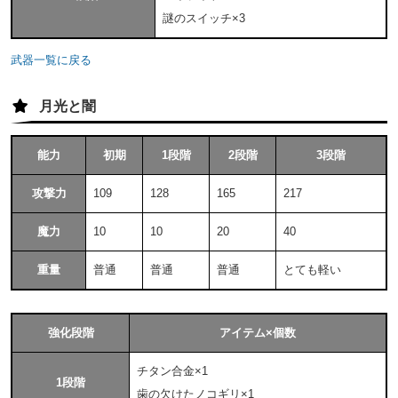
謎のスイッチ×3
武器一覧に戻る
月光と闇
能力
初期
1段階
2段階
3段階
攻撃力
109
128
165
217
魔力
10
10
20
40
重量
普通
普通
普通
とても軽い
強化段階
アイテム×個数
チタン合金×1
1段階
歯の欠けたノコギリ×1