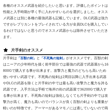
各種のオススメ武器を紹介したいと思います。評価したポイントは
性能と入手時期が早く手に入れやすいものを選択しました。オスス
メ武器とは別に各種の最強武器も記載しています。DLC武器は強力
ですがレプリカントをプレイされている方が全員DLCを購入してい
るわけではないと思うのでオススメ武器からは除外させていただき
ます。
片手剣のオススメ
片手剣は
と
がオススメです。百獣の剣
「百獣の剣」
「不死鳥の短剣」
はニーアの少年時代を描く前半部分では最強の武器で武器屋から16
800Gで購入する事が出来ます。攻撃力と魔力のどちらも高いため
使いやすい武器です。不死鳥の短剣は2周目以降に入手出来る武器
やDLCの武器を除くと片手剣の中では最も高い攻撃力と魔力を誇る
武器です。入手方法は手軽で海岸の街の武器屋で36200Gで購入す
る事が出来ます。不死鳥の短剣は強化しなくても片手剣の中では攻
撃力が高く、魔力も高いのでバランスが良く百獣の剣よりも重量が
軽いのが特徴です。アーマーがあるマモノには適していないので両