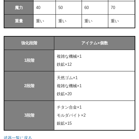
魔力
40
50
60
70
重量
重い
重い
重い
重い
強化段階
アイテム×個数
複雑な機械×1
1段階
鉄鉱×12
天然ゴム×1
2段階
複雑な機械×1
鉄鉱×20
チタン合金×1
3段階
モルダバイト×2
銀鉱×15
武器一覧に戻る