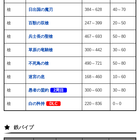
槍
日出国の魔刃
384～628
40～70
槍
百獣の双槍
247～399
20～50
槍
兵士長の聖槍
467～693
50～80
槍
草原の竜騎槍
300～442
30～60
槍
不死鳥の槍
490～721
50～80
槍
迷宮の息
168～460
10～60
槍
愚者の盟約
2周目
300～600
30～80
槍
白の矜持
DLC
220～836
0～0
鉄パイプ