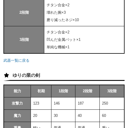
チタン合金×2
2段階
壊れた腕×3
磨り減ったネジ×10
チタン合金×2
3段階
凹んだ金属バット×1
単純な機械×1
武器一覧に戻る
ゆりの業の剣
能力
初期
1段階
2段階
3段階
攻撃力
123
146
187
250
魔力
20
30
40
60
重量
軽い
普通
普通
重い