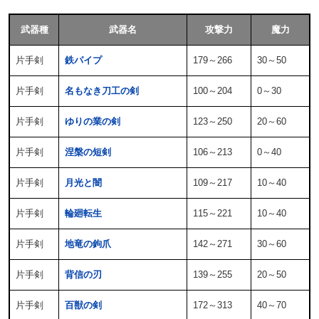
武器種
武器名
攻撃力
魔力
片手剣
鉄パイプ
179～266
30～50
片手剣
名もなき刀工の剣
100～204
0～30
片手剣
ゆりの業の剣
123～250
20～60
片手剣
涅槃の短剣
106～213
0～40
片手剣
月光と闇
109～217
10～40
片手剣
輪廻転生
115～221
10～40
片手剣
地竜の鉤爪
142～271
30～60
片手剣
背信の刃
139～255
20～50
片手剣
百獣の剣
172～313
40～70