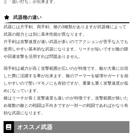
と「追い打ち」が出来ます。
武器種の違い
武器には片手剣、両手剣、槍の3種類がありますが武器種によって
武器の能力とは別に基本性能が異なります。
片手剣は攻撃速度が速い武器が多いのでアクションが苦手な人でも
使用しやすい基本的な武器になります。リーチが短いですが敵の隙
や回避攻撃を活用すれば問題ありません。
両手剣は威力が高く攻撃範囲が広いのが特徴です。敵が大量に出現
した際に活躍する事が出来ます。敵のアーマーを破壊やガードを崩
しやすいので堅いマモノにも有効ですが、重量も重く攻撃速度が低
めになっています。
槍はリーチが長く攻撃速度も速いのが特徴です。攻撃範囲が狭いた
め複数の敵との戦闘は不向きですが一対一の戦闘であればかなり有
効な武器になります。
オススメ武器