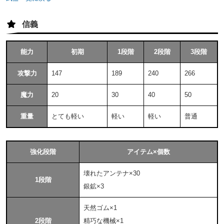
信義
能力
初期
1段階
2段階
3段階
攻撃力
147
189
240
266
魔力
20
30
40
50
重量
とても軽い
軽い
軽い
普通
強化段階
アイテム×個数
壊れたアンテナ×30
1段階
銀鉱×3
天然ゴム×1
2段階
精巧な機械×1