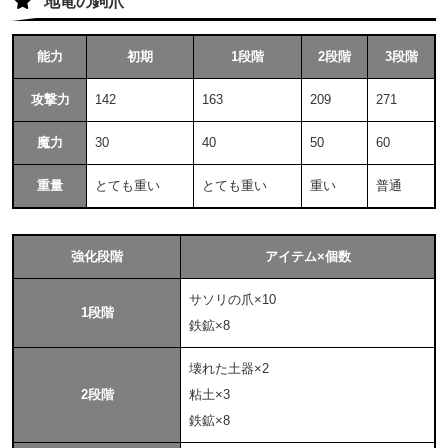
地竜の鉤爪
能力
初期
1段階
2段階
3段階
攻撃力
142
163
209
271
魔力
30
40
50
60
重量
とても重い
とても重い
重い
普通
強化段階
アイテム×個数
サソリの爪×10
1段階
鉄鉱×8
壊れた土器×2
2段階
粘土×3
鉄鉱×8