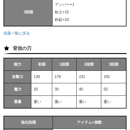
アンバー×1
3段階
粘土×15
鉄鉱×10
武器一覧に戻る
背信の刃
能力
初期
1段階
2段階
3段階
攻撃力
139
179
231
255
魔力
20
30
40
50
重量
重い
重い
重い
重い
強化段階
アイテム×個数