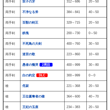
両手剣
双子の牙
312～686
20～50
両手剣
不浄なる斧
384～841
40～50
両手剣
百獣の剣王
329～715
20～50
両手剣
鉄塊
200～730
0～50
両手剣
不死鳥の大剣
400～760
30～50
両手剣
迷宮の歌
223～860
10～60
両手剣
愚者の慟哭
2周目
400～999
30～80
両手剣
白の約定
DLC
300～999
0～0
槍
侘寂
221～368
20～50
槍
王位簒奪者の槍
364～600
40～70
槍
王妃の玉座
234～383
20～50