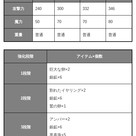
攻撃力
240
300
332
346
魔力
50
70
70
80
重量
普通
普通
普通
普通
強化段階
アイテム×個数
巨大な卵×2
1段階
銀鉱×6
割れたイヤリング×2
2段階
銀鉱×6
鷲の卵×1
アンバー×2
3段階
銀鉱×6
黒真珠×5