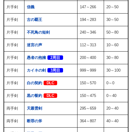
片手剣
信義
147～266
20～50
片手剣
古の覇王
194～283
30～50
片手剣
不死鳥の短剣
240～346
50～80
片手剣
迷宮の声
112～313
10～60
片手剣
愚者の抱擁
2周目
200～400
30～80
片手剣
カイネの剣
3周目
999～999
30～100
片手剣
白の契約
DLC
150～570
0～0
片手剣
黒の誓約
DLC
150～475
0～40
両手剣
天叢雲剣
295～659
20～40
両手剣
断罪の斧
364～807
40～40