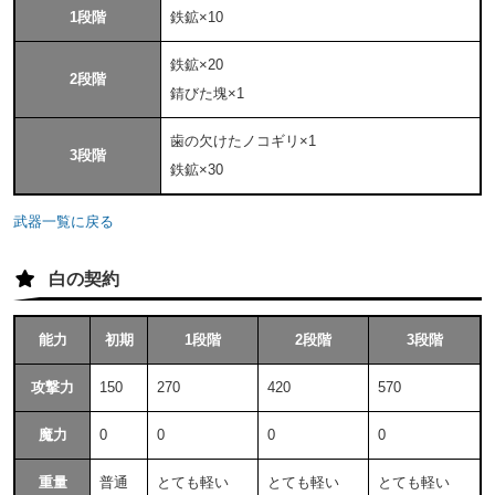
1段階
鉄鉱×10
鉄鉱×20
2段階
錆びた塊×1
歯の欠けたノコギリ×1
3段階
鉄鉱×30
武器一覧に戻る
白の契約
能力
初期
1段階
2段階
3段階
攻撃力
150
270
420
570
魔力
0
0
0
0
重量
普通
とても軽い
とても軽い
とても軽い