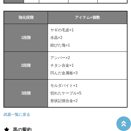
強化段階
アイテム×個数
ヤギの毛皮×1
1段階
水晶×2
錆びた塊×1
アンバー×2
2段階
チタン合金×1
凹んだ金属板×3
モルダバイト×1
3段階
切れたケーブル×5
形状記憶合金×2
武器一覧に戻る
黒の誓約