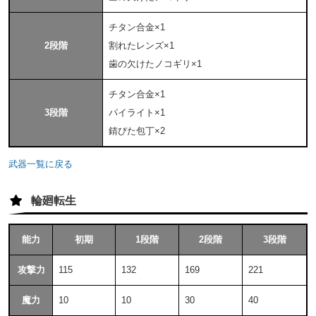
チタン合金×1
2段階
割れたレンズ×1
歯の欠けたノコギリ×1
チタン合金×1
3段階
パイライト×1
錆びた包丁×2
武器一覧に戻る
輪廻転生
能力
初期
1段階
2段階
3段階
攻撃力
115
132
169
221
魔力
10
10
30
40