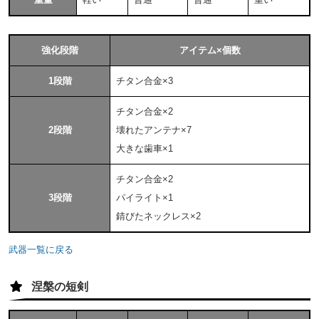
強化段階
アイテム×個数
1段階
チタン合金×3
チタン合金×2
2段階
壊れたアンテナ×7
大きな歯車×1
チタン合金×2
3段階
パイライト×1
錆びたネックレス×2
武器一覧に戻る
涅槃の短剣