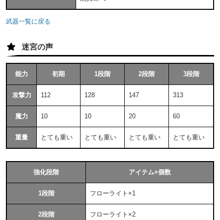
武器一覧に戻る
迷宮の声
能力
初期
1段階
2段階
3段階
攻撃力
112
128
147
313
魔力
10
10
20
60
重量
とても重い
とても重い
とても重い
とても重い
強化段階
アイテム×個数
1段階
フローライト×1
2段階
フローライト×2