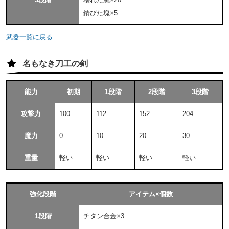
錆びた塊×5
武器一覧に戻る
名もなき刀工の剣
能力
初期
1段階
2段階
3段階
攻撃力
100
112
152
204
魔力
0
10
20
30
重量
軽い
軽い
軽い
軽い
強化段階
アイテム×個数
1段階
チタン合金×3