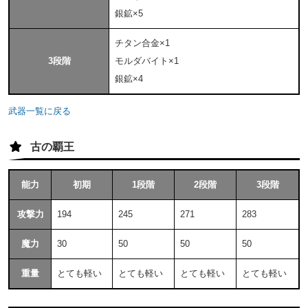
銀鉱×5
チタン合金×1
3段階
モルダバイト×1
銀鉱×4
武器一覧に戻る
古の覇王
能力
初期
1段階
2段階
3段階
攻撃力
194
245
271
283
魔力
30
50
50
50
重量
とても軽い
とても軽い
とても軽い
とても軽い