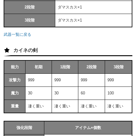
2段階
ダマスカス×1
3段階
ダマスカス×1
武器一覧に戻る
カイネの剣
能力
初期
1段階
2段階
3段階
攻撃力
999
999
999
999
魔力
30
30
60
100
重量
凄く重い
凄く重い
凄く重い
凄く重い
強化段階
アイテム×個数