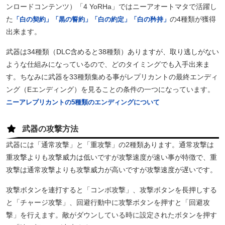
ンロードコンテンツ）「4 YoRHa」ではニーアオートマタで活躍し
た
の4種類が獲得
「白の契約」
「黒の誓約」
「白の約定」
「白の矜持」
出来ます。
武器は34種類（DLC含めると38種類）ありますが、取り逃しがない
ような仕組みになっているので、どのタイミングでも入手出来ま
す。ちなみに武器を33種類集める事がレプリカントの最終エンディ
ング（Eエンディング）を見ることの条件の一つになっています。
ニーアレプリカントの5種類のエンディングについて
武器の攻撃方法
武器には「通常攻撃」と「重攻撃」の2種類あります。通常攻撃は
重攻撃よりも攻撃威力は低いですが攻撃速度が速い事が特徴で、重
攻撃は通常攻撃よりも攻撃威力が高いですが攻撃速度が遅いです。
攻撃ボタンを連打すると「コンボ攻撃」、攻撃ボタンを長押しする
と「チャージ攻撃」、回避行動中に攻撃ボタンを押すと「回避攻
撃」を行えます。敵がダウンしている時に設定されたボタンを押す