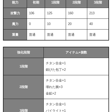
能力
初期
1段階
2段階
3段階
攻撃力
106
125
160
213
魔力
0
10
20
40
重量
普通
普通
普通
普通
強化段階
アイテム×個数
チタン合金×1
1段階
錆びた包丁×2
チタン合金×1
2段階
壊れた腕×3
金鉱×2
チタン合金×1
3段階
パイライト×1