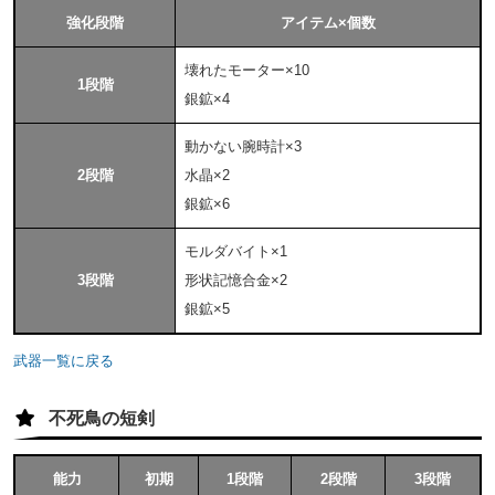
強化段階
アイテム×個数
壊れたモーター×10
1段階
銀鉱×4
動かない腕時計×3
2段階
水晶×2
銀鉱×6
モルダバイト×1
3段階
形状記憶合金×2
銀鉱×5
武器一覧に戻る
不死鳥の短剣
能力
初期
1段階
2段階
3段階