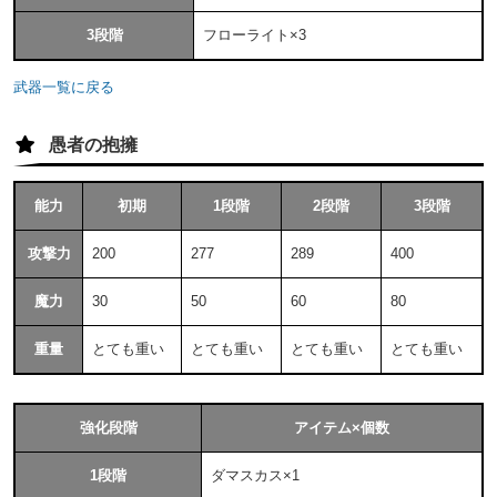
3段階
フローライト×3
武器一覧に戻る
愚者の抱擁
能力
初期
1段階
2段階
3段階
攻撃力
200
277
289
400
魔力
30
50
60
80
重量
とても重い
とても重い
とても重い
とても重い
強化段階
アイテム×個数
1段階
ダマスカス×1