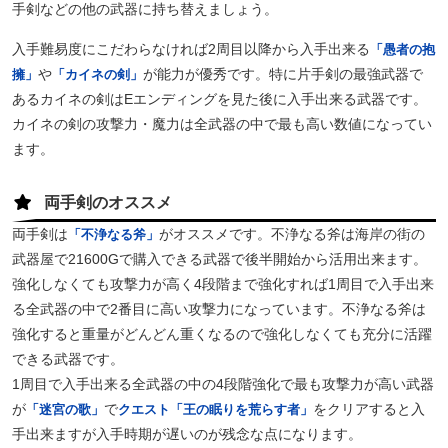
手剣などの他の武器に持ち替えましょう。
入手難易度にこだわらなければ2周目以降から入手出来る
「愚者の抱
や
が能力が優秀です。特に片手剣の最強武器で
擁」
「カイネの剣」
あるカイネの剣はEエンディングを見た後に入手出来る武器です。
カイネの剣の攻撃力・魔力は全武器の中で最も高い数値になってい
ます。
両手剣のオススメ
両手剣は
がオススメです。不浄なる斧は海岸の街の
「不浄なる斧」
武器屋で21600Gで購入できる武器で後半開始から活用出来ます。
強化しなくても攻撃力が高く4段階まで強化すれば1周目で入手出来
る全武器の中で2番目に高い攻撃力になっています。不浄なる斧は
強化すると重量がどんどん重くなるので強化しなくても充分に活躍
できる武器です。
1周目で入手出来る全武器の中の4段階強化で最も攻撃力が高い武器
が
で
をクリアすると入
「迷宮の歌」
クエスト「王の眠りを荒らす者」
手出来ますが入手時期が遅いのが残念な点になります。