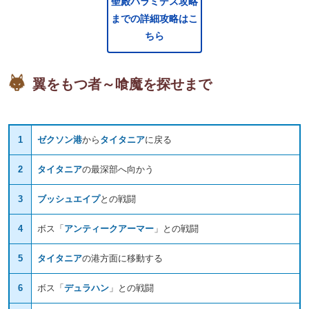
聖殿パラミデス攻略
までの詳細攻略はこ
ちら
翼をもつ者～喰魔を探せまで
1
ゼクソン港
から
タイタニア
に戻る
2
タイタニア
の最深部へ向かう
3
ブッシュエイプ
との戦闘
4
ボス「
アンティークアーマー
」との戦闘
5
タイタニア
の港方面に移動する
6
ボス「
デュラハン
」との戦闘