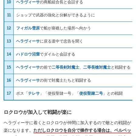
10
ヘラヴィーサ
の商船組合長と会話する
11
ショップで武器の強化と分解ができるように
12
フィガル雪原
で船が座礁した場所へ向かう
13
ヘラヴィーサ
に戻る道中で忠告を聞く
14
ハドロウ沼窟
でダイルと会話する
15
ヘラヴィーサ
の前で
二等長剣対魔士
、
二等長槍対魔士
と戦闘する
16
ヘラヴィーサ
の街で対魔士たちと戦闘する
17
ボス「
テレサ
」「使役聖隷一号」「
使役聖隷二号
」との戦闘
ロクロウが加入して戦闘が楽に
ヘラヴィーサに着くとロクロウが仲間に加入するので敵との戦闘が
楽になります。
ただしロクロウを自分で操作する場合は、ベルベッ