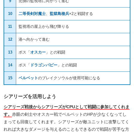
9
北側の監視塔に向かって進む
10
二等長剣対魔士
、
監獄島槍兵
×2と戦闘する
11
監視塔の屋上から飛び降りる
12
港へ向かって進む
13
ボス「
オスカー
」との戦闘
14
ボス「
ドラゴンパピー
」との戦闘
15
ベルベット
のブレイクソウルが使用可能になる
シアリーズを活用しよう
シアリーズ戦後からシアリーズがCPUとして戦闘に参加してくれま
す。
赤眼の剣士やオスカー戦でベルベットのHPが少なくなってし
まっても回復してくれます。シアリーズが敵ユニットに攻撃してく
れれば大きなダメージを与えるのこともできるので戦闘が苦手な方