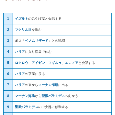
1
イズルト
のみやげ屋と会話する
2
マクリル浜
を進む
3
ボス「
ベノムリザード
」との戦闘
4
ハリア
に入り宿屋で休む
5
ロクロウ
、
アイゼン
、
マギルゥ
、
エレノア
と会話する
6
ハリア
の宿屋に戻る
7
ハリア
の東から
マーナン海礁
に出る
8
マーナン海礁
から
聖殿パラミデス
へ向かう
9
聖殿パラミデス
の中央部に移動する