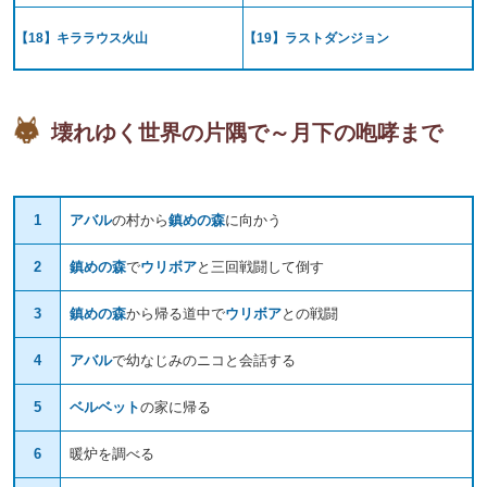
【18】キララウス火山
【19】ラストダンジョン
壊れゆく世界の片隅で～月下の咆哮まで
1
アバル
の村から
鎮めの森
に向かう
2
鎮めの森
で
ウリボア
と三回戦闘して倒す
3
鎮めの森
から帰る道中で
ウリボア
との戦闘
4
アバル
で幼なじみのニコと会話する
5
ベルベット
の家に帰る
6
暖炉を調べる