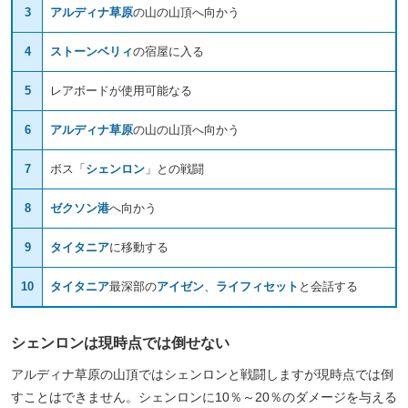
3
アルディナ草原
の山の山頂へ向かう
4
ストーンベリィ
の宿屋に入る
5
レアボードが使用可能なる
6
アルディナ草原
の山の山頂へ向かう
7
ボス「
シェンロン
」との戦闘
8
ゼクソン港
へ向かう
9
タイタニア
に移動する
10
タイタニア
最深部の
アイゼン
、
ライフィセット
と会話する
シェンロンは現時点では倒せない
アルディナ草原の山頂ではシェンロンと戦闘しますが現時点では倒
すことはできません。シェンロンに10％～20％のダメージを与える