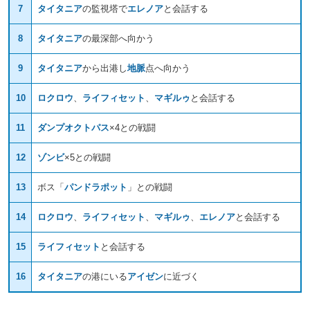
7
タイタニア
の監視塔で
エレノア
と会話する
8
タイタニア
の最深部へ向かう
9
タイタニア
から出港し
地脈
点へ向かう
10
ロクロウ
、
ライフィセット
、
マギルゥ
と会話する
11
ダンプオクトパス
×4との戦闘
12
ゾンビ
×5との戦闘
13
ボス「
パンドラポット
」との戦闘
14
ロクロウ
、
ライフィセット
、
マギルゥ
、
エレノア
と会話する
15
ライフィセット
と会話する
16
タイタニア
の港にいる
アイゼン
に近づく