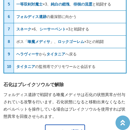
5
一等双剣対魔士
×3、
純白の鎧塊
、
徘徊の流霊
と戦闘する
6
フォルディス遺跡
の最深部に向かう
7
スネーク
×6、
シーサーペント
×3と戦闘する
8
ボス「
喰魔メディサ
」、
ロックゴーレム
×3との戦闘
9
ヘラヴィーサ
から
タイタニア
へ戻る
10
タイタニア
の監視塔でグリモワールと会話する
石化はブレイクソウルで解除
フォルディス遺跡で戦闘する喰魔メディサは石化の状態異常が付与
されている攻撃を行います。石化状態になると移動出来なくなるた
めベルベットを操作している場合はブレイクソウルを使用すれば状
態異常を回復させられます。