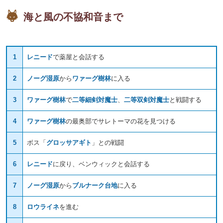
海と風の不協和音まで
1
レニード
で薬屋と会話する
2
ノーグ湿原
から
ワァーグ樹林
に入る
3
ワァーグ樹林
で
二等細剣対魔士
、
二等双剣対魔士
と戦闘する
4
ワァーグ樹林
の最奥部でサレトーマの花を見つける
5
ボス「
グロッサアギト
」との戦闘
6
レニード
に戻り、ベンウィックと会話する
7
ノーグ湿原
から
ブルナーク台地
に入る
8
ロウライネ
を進む