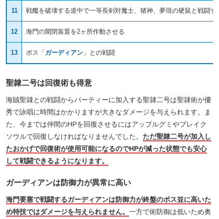
11
戦艦を破壊する道中で一等長剣対魔士、猪神、夢現の硬鼠と戦闘す
12
海門の開閉装置を2ヶ所作動させる
13
ボス「
ガーディアン
」との戦闘
聖隷二号は回復術も得意
海賊聖隷との戦闘からパーティーに加入する聖隷二号は聖隷術が優
秀で詠唱に時間はかかりますが大きなダメージを与えられます。ま
た、今までは仲間のHPを回復させるにはアップルグミやブレイク
ソウルで回復しなければなりませんでした。
ただ聖隷二号が加入し
たおかげで回復術が使用可能になるのでHPが減った状態でも安心
して戦闘できるようになります。
ガーディアンは防御力が異常に高い
海門要塞で戦闘するガーディアンは防御力が終盤のボス並に高いた
め特技ではダメージを与えられません。
一方で術防御は低いため奥