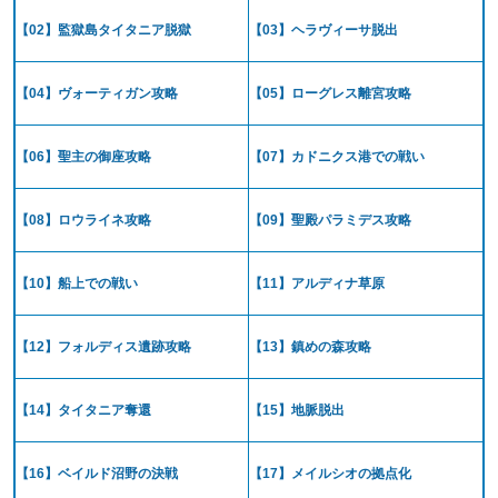
【02】監獄島タイタニア脱獄
【03】ヘラヴィーサ脱出
【04】ヴォーティガン攻略
【05】ローグレス離宮攻略
【06】聖主の御座攻略
【07】カドニクス港での戦い
【08】ロウライネ攻略
【09】聖殿パラミデス攻略
【10】船上での戦い
【11】アルディナ草原
【12】フォルディス遺跡攻略
【13】鎮めの森攻略
【14】タイタニア奪還
【15】地脈脱出
【16】ベイルド沼野の決戦
【17】メイルシオの拠点化