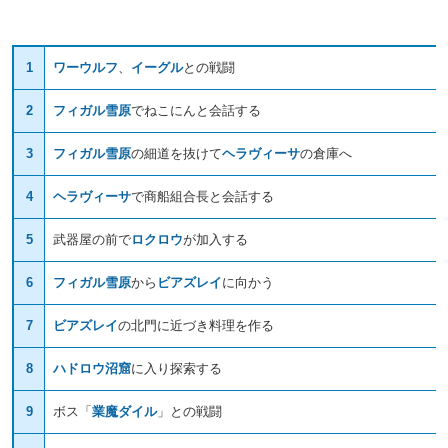
1
ワーウルフ
、
イーグル
との戦闘
2
フィガル雪原
でねこにんと会話する
3
フィガル雪原
の細道を抜けて
ヘラヴィーサ
の倉庫へ
4
ヘラヴィーサ
で商船組合長と会話する
5
武器屋の前で
ロクロウ
が加入する
6
フィガル雪原
から
ビアズレイ
に向かう
7
ビアズレイ
の北門に近づき料理を作る
8
ハドロウ沼窟
に入り探索する
9
ボス「
業魔ダイル
」との戦闘