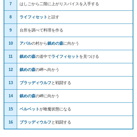
7
はしごから二階に上がりスパイスを入手する
8
ライフィセット
と話す
9
台所を調べて料理を作る
10
アバル
の村から
鎮めの森
に向かう
11
鎮めの森
の道中で
ライフィセット
を見つける
12
鎮めの森
の岬へ向かう
13
ブラッディウルフ
と戦闘する
14
鎮めの森
の岬に向かう
15
ベルベット
が喰魔状態になる
16
ブラッディウルフ
と戦闘する