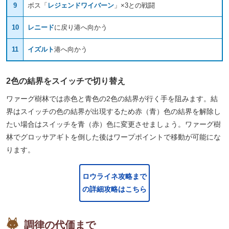
9
ボス「
レジェンドワイバーン
」×3との戦闘
10
レニード
に戻り港へ向かう
11
イズルト
港へ向かう
2色の結界をスイッチで切り替え
ワァーグ樹林では赤色と青色の2色の結界が行く手を阻みます。結
界はスイッチの色の結界が出現するため赤（青）色の結界を解除し
たい場合はスイッチを青（赤）色に変更させましょう。ワァーグ樹
林でグロッサアギトを倒した後はワープポイントで移動が可能にな
ります。
ロウライネ攻略まで
の詳細攻略はこちら
調律の代価まで