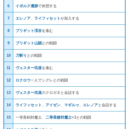
6
イボルク遺跡
で休憩する
7
エレノア
、
ライフィセット
が加入する
8
ブリギット渓谷
を進む
9
ブリギット山賊
との戦闘
10
刀斬り
との戦闘
11
ヴェスター坑道
を進む
12
ロクロウ
一人でシグレとの戦闘
13
ヴェスター坑道
のクロガネと会話する
14
ライフィセット
、
アイゼン
、
マギルゥ
、
エレノア
と会話する
15
一等長剣対魔士、
二等長槍対魔士
×3との戦闘