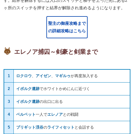
す。結界を解除するには入口のスイッチと梯子を上った先にある2
ヶ所のスイッチを押すと結界が解除され進めるようになります。
聖主の御座攻略まで
の詳細攻略はこちら
エレノア捕囚～剣豪と剣業まで
1
ロクロウ
、
アイゼン
、
マギルゥ
が再度加入する
2
イボルク遺跡
でホワイトかめにんに近づく
3
イボルク遺跡
の出口に出る
4
ベルベット
一人で
エレノア
との戦闘
5
ブリギット渓谷
の
ライフィセット
と会話する