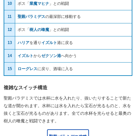
10
ボス「
業魔マヒナ
」との戦闘
11
聖殿パラミデス
の最深部に移動する
12
ボス「
樹人の喰魔
」との戦闘
13
ハリア
を通り
イズルト
港に戻る
14
イズルト
から
ゼクソン港
へ向かう
15
ローグレス
に戻り、酒場に入る
複雑なスイッチ構造
聖殿パラデミスでは水杯に水を入れたり、抜いたりすることで新た
な道が開かれます。水杯には水を入れたら宝石が光るものと、水を
抜くと宝石が光るものがあります。全ての水杯を光らせると最奥の
樹人の喰魔と戦闘できます。