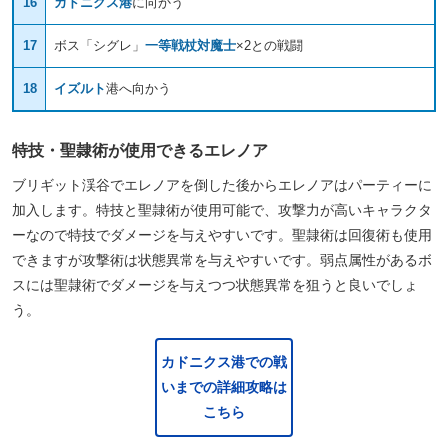
16
カドニクス港
に向かう
17
ボス「シグレ」
一等戦杖対魔士
×2との戦闘
18
イズルト
港へ向かう
特技・聖隷術が使用できるエレノア
ブリギット渓谷でエレノアを倒した後からエレノアはパーティーに
加入します。特技と聖隷術が使用可能で、攻撃力が高いキャラクタ
ーなので特技でダメージを与えやすいです。聖隷術は回復術も使用
できますが攻撃術は状態異常を与えやすいです。弱点属性があるボ
スには聖隷術でダメージを与えつつ状態異常を狙うと良いでしょ
う。
カドニクス港での戦
いまでの詳細攻略は
こちら