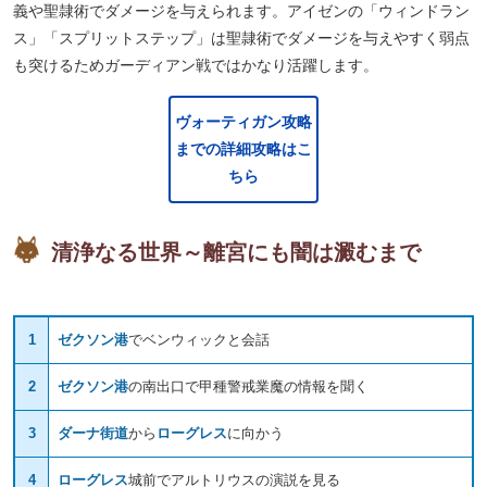
義や聖隷術でダメージを与えられます。アイゼンの「ウィンドラン
ス」「スプリットステップ」は聖隷術でダメージを与えやすく弱点
も突けるためガーディアン戦ではかなり活躍します。
ヴォーティガン攻略
までの詳細攻略はこ
ちら
清浄なる世界～離宮にも闇は澱むまで
1
ゼクソン港
でベンウィックと会話
2
ゼクソン港
の南出口で甲種警戒業魔の情報を聞く
3
ダーナ街道
から
ローグレス
に向かう
4
ローグレス
城前でアルトリウスの演説を見る