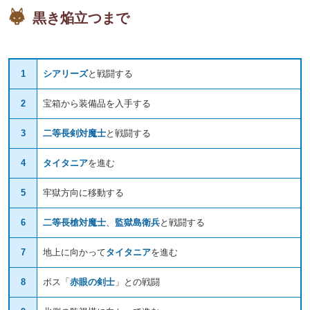
黒き焔立つまで
1
シアリーズ
と戦闘する
2
宝箱から装備品を入手する
3
二等長剣対魔士
と戦闘する
4
タイタニア
を進む
5
牢獄方向に移動する
6
二等長槍対魔士
、
監獄島衛兵
と戦闘する
7
地上に向かって
タイタニア
を進む
8
ボス「
赤眼の剣士
」との戦闘