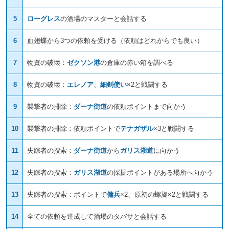
5
ローグレス
の酒場のマスターと会話する
6
血翅蝶から3つの依頼を受ける（依頼はどれからでも良い）
7
物資の破壊：
ゼクソン港
の倉庫の赤い箱を調べる
8
物資の破壊：
エレノア
、
細剣使い
×2と戦闘する
9
襲撃者の排除：
ダーナ街道
の依頼ポイントまで向かう
10
襲撃者の排除：依頼ポイントで
テナガザル
×3と戦闘する
11
失踪者の捜索：
ダーナ街道
から
ガリス湖道
に向かう
12
失踪者の捜索：
ガリス湖道
の採掘ポイントがある場所へ向かう
13
失踪者の捜索：ポイントで
傭兵
×2、原初の螺旋×2と戦闘する
14
全ての依頼を達成して酒場のタバサと会話する