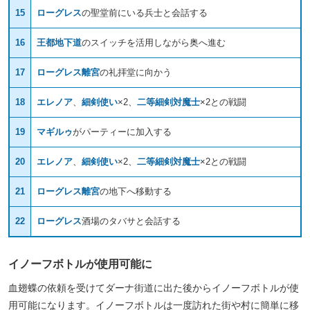
15
ローグレス
の聖堂前にいる兵士と会話する
16
王都地下道
のスイッチを活用しながら奥へ進む
17
ローグレス離宮
の礼拝堂に向かう
18
エレノア
、
細剣使い
×2、
二等細剣対魔士
×2との戦闘
19
マギルゥ
がパーティーに加入する
20
エレノア
、
細剣使い
×2、
二等細剣対魔士
×2との戦闘
21
ローグレス離宮
の地下へ移動する
22
ローグレス
酒場のタバサと会話する
イノーフボトルが使用可能に
血翅蝶の依頼を受けてダーナ街道に出た後からイノーフボトルが使
用可能になります。イノーフボトルは一度訪れた街や村に簡単に移