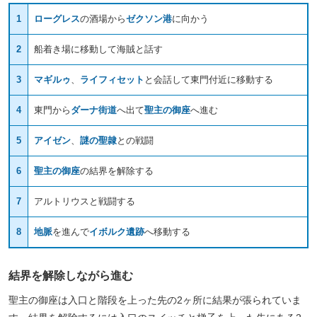
1
ローグレス
の酒場から
ゼクソン港
に向かう
2
船着き場に移動して海賊と話す
3
マギルゥ
、
ライフィセット
と会話して東門付近に移動する
4
東門から
ダーナ街道
へ出て
聖主の御座
へ進む
5
アイゼン
、
謎の聖隷
との戦闘
6
聖主の御座
の結界を解除する
7
アルトリウスと戦闘する
8
地脈
を進んで
イボルク遺跡
へ移動する
結界を解除しながら進む
聖主の御座は入口と階段を上った先の2ヶ所に結果が張られていま