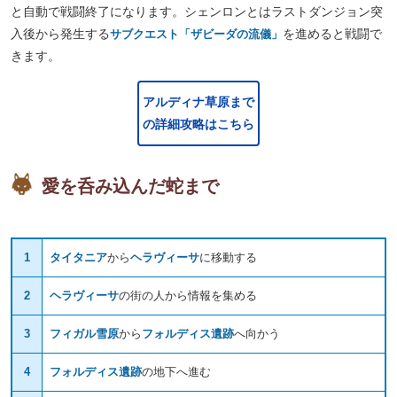
と自動で戦闘終了になります。シェンロンとはラストダンジョン突
入後から発生する
を進めると戦闘で
サブクエスト「ザビーダの流儀」
きます。
アルディナ草原まで
の詳細攻略はこちら
愛を呑み込んだ蛇まで
1
タイタニア
から
ヘラヴィーサ
に移動する
2
ヘラヴィーサ
の街の人から情報を集める
3
フィガル雪原
から
フォルディス遺跡
へ向かう
4
フォルディス遺跡
の地下へ進む