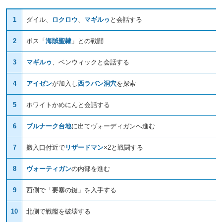
1
ダイル、
ロクロウ
、
マギルゥ
と会話する
2
ボス「
海賊聖隷
」との戦闘
3
マギルゥ
、ベンウィックと会話する
4
アイゼン
が加入し
西ラバン洞穴
を探索
5
ホワイトかめにんと会話する
6
ブルナーク台地
に出てヴォーディガンへ進む
7
搬入口付近で
リザードマン
×2と戦闘する
8
ヴォーティガン
の内部を進む
9
西側で「要塞の鍵」を入手する
10
北側で戦艦を破壊する